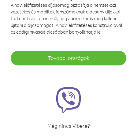
A havi előfizetéses díjcsomag biztosítja a nemzetközi
vezetékes és mobiltelefonszámoknak alacsony díjakkal
történő hívását anélkül, hogy bármikor is meg kellene
újítani a díjcsomagot. A havi előfizetéses konstrukcióval
az eddigi hívásait olcsóbban bonyolíthatja le
További országok
Még nincs Vibere?