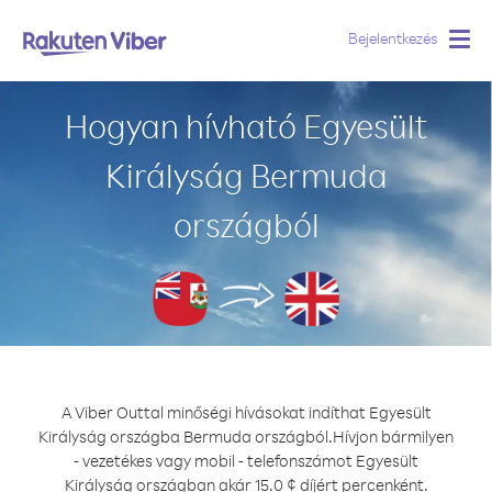
Bejelentkezés
Togg
navig
Hogyan hívható Egyesült
Királyság Bermuda
országból
A Viber Outtal minőségi hívásokat indíthat Egyesült
Királyság országba Bermuda országból.
Hívjon bármilyen
- vezetékes vagy mobil - telefonszámot Egyesült
Királyság országban akár 15.0 ¢ díjért percenként.