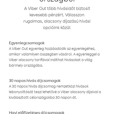
A Viber Out több hívásidőt biztosít
kevesebb pénzért. Válasszon
rugalmas, alacsony díjazású hívási
opcióink közül:
Egyenlegcsomagok
A Viber Out egyenleg hozzáadódik az egyenlegéhez,
amikor valamilyen összegben vásárol. A egyenleggel a
Viber alacsony tarifáival indíthat hívásokat a világ
bármely országába.
30 napos hívás díjcsomagok
A 30 napos hívás díjcsomag nemzetközi hívások
lebonyolítását teszi lehetővé a Viber alacsony díjaival a
kiválasztott célországokba 30 napon át.
Havi előfizetéses díjcsomagok