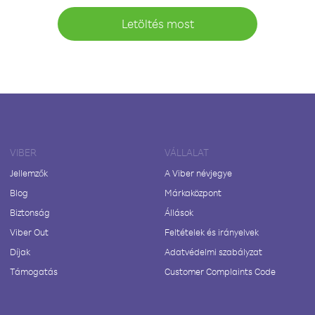
Letöltés most
VIBER
VÁLLALAT
Jellemzők
A Viber névjegye
Blog
Márkaközpont
Biztonság
Állások
Viber Out
Feltételek és irányelvek
Díjak
Adatvédelmi szabályzat
Támogatás
Customer Complaints Code