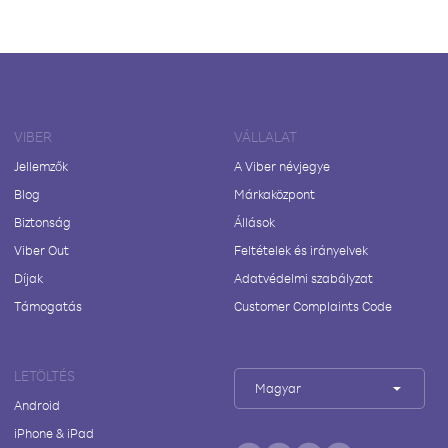
VIBER
VÁLLALAT
Jellemzők
A Viber névjegye
Blog
Márkaközpont
Biztonság
Állások
Viber Out
Feltételek és irányelvek
Díjak
Adatvédelmi szabályzat
Támogatás
Customer Complaints Code
LETÖLTÉS
Magyar
Android
iPhone & iPad