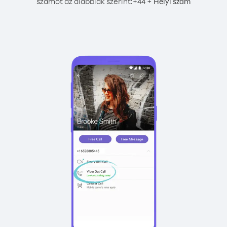
számot az alábbiak szerint:
+
+
44
Helyi szám