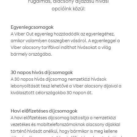
rugalmas, alacsony díjazású hívási
opcióink közül:
Egyenlegcsomagok
A Viber Out egyenleg hozzáadódik az egyenlegéhez,
amikor valamilyen összegben vásárol. A egyenleggel a
Viber alacsony tarifáival indíthat hívásokat a világ
bármely országába.
30 napos hívás díjcsomagok
A 30 napos hívás díjcsomag nemzetközi hívások
lebonyolítását teszi lehetővé a Viber alacsony díjaival a
kiválasztott célországokba 30 napon át.
Havi előfizetéses díjcsomagok
A havi előfizetéses díjcsomag biztosítja a nemzetközi
vezetékes és mobiltelefonszámoknak alacsony díjakkal
történő hívását anélkül, hogy bármikor is meg kellene