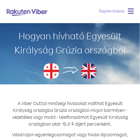
Bejelentkezés
Togg
navig
Hogyan hívható Egyesült
Királyság Grúzia országból
A Viber Outtal minőségi hívásokat indíthat Egyesült
Királyság országba Grúzia országból.
Hívjon bármilyen -
vezetékes vagy mobil - telefonszámot Egyesült Királyság
országban akár 15.0 ¢ díjért percenként.
Vásároljon egyenlegcsomagot vagy hívási díjcsomagot,