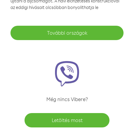
újítani a díjcsomagot. A havi előfizetéses konstrukcióval
az eddigi hívásait olcsóbban bonyolíthatja le
További országok
Még nincs Vibere?
Letöltés most