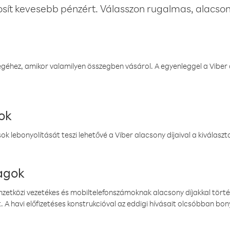
osít kevesebb pénzért. Válasszon rugalmas, alacsony
éhez, amikor valamilyen összegben vásárol. A egyenleggel a Viber a
ok
k lebonyolítását teszi lehetővé a Viber alacsony díjaival a kiválas
magok
emzetközi vezetékes és mobiltelefonszámoknak alacsony díjakkal törté
. A havi előfizetéses konstrukcióval az eddigi hívásait olcsóbban bony