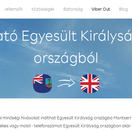
Jellemzők
Közösségek
Biztonság
Viber Out
Blog
tó Egyesült Királys
országból
al minőségi hívásokat indíthat Egyesült Királyság országba Montserr
tékes vagy mobil - telefonszámot Egyesült Királyság országban akár 1