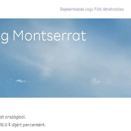
Bejelentkezés
vagy
Fiók létrehozása
ág Montserrat
at országból.
5.0 ¢ díjért percenként.