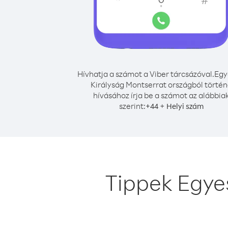
Hívhatja a számot a Viber tárcsázóval.
Egy
Királyság Montserrat országból törté
hívásához írja be a számot az alábbia
szerint:
+
+
44
Helyi szám
Tippek Egye