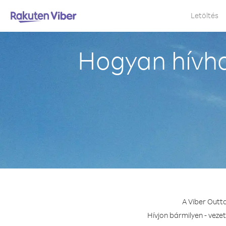
Letöltés
Hogyan hívha
A Viber Outt
Hívjon bármilyen - veze