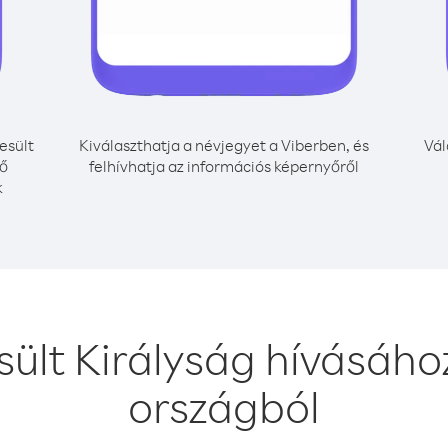
esült
Kiválaszthatja a névjegyet a Viberben, és
Vál
nő
felhívhatja az információs képernyőről
k
sült Királyság hívásáho
országból