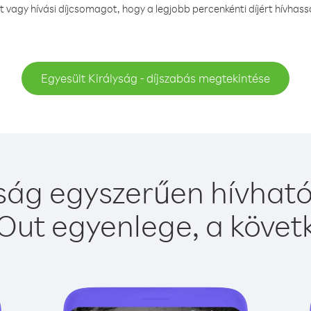
agy hívási díjcsomagot, hogy a legjobb percenkénti díjért hívhass
Egyesült Királyság - díjszabás megtekintése
ság egyszerűen hívható
Out egyenlege, a követk