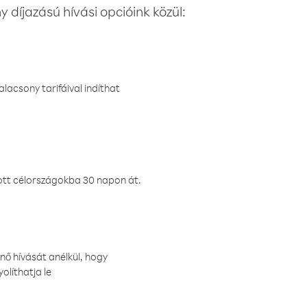
 díjazású hívási opcióink közül:
lacsony tarifáival indíthat
ztott célországokba 30 napon át.
nő hívását anélkül, hogy
olíthatja le