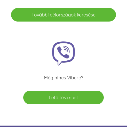
További célországok keresése
Még nincs Vibere?
Letöltés most