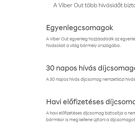
A Viber Out több hívásidőt bizt
Egyenlegcsomagok
A Viber Out egyenleg hozzáadódik az egyenleg
hívásokat a világ bármely országába.
30 napos hívás díjcsomag
A 30 napos hívás díjcsomag nemzetközi híváso
Havi előfizetéses díjcso
A havi előfizetéses díjcsomag biztosítja a n
bármikor is meg kellene újítani a díjcsomagot