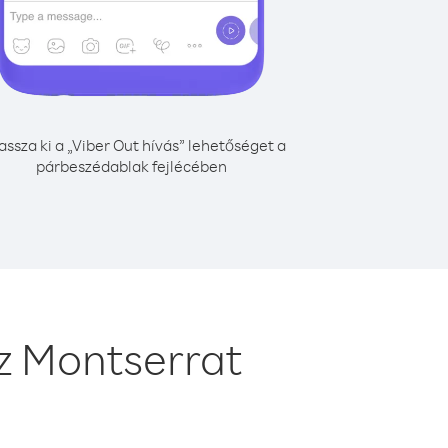
assza ki a „Viber Out hívás” lehetőséget a
párbeszédablak fejlécében
z Montserrat