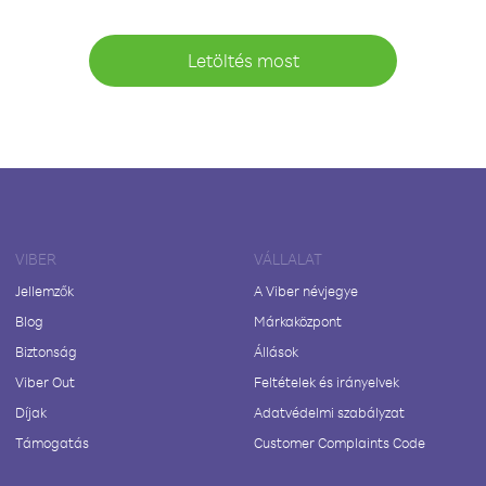
Letöltés most
VIBER
VÁLLALAT
Jellemzők
A Viber névjegye
Blog
Márkaközpont
Biztonság
Állások
Viber Out
Feltételek és irányelvek
Díjak
Adatvédelmi szabályzat
Támogatás
Customer Complaints Code