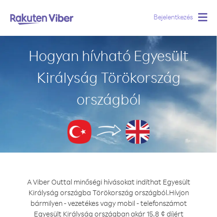
Bejelentkezés
Togg
navig
Hogyan hívható Egyesült
Királyság Törökország
országból
A Viber Outtal minőségi hívásokat indíthat Egyesült
Királyság országba Törökország országból.
Hívjon
bármilyen - vezetékes vagy mobil - telefonszámot
Egyesült Királyság országban akár 15.8 ¢ díjért