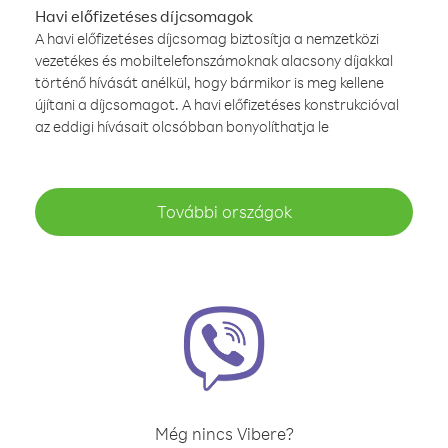
Havi előfizetéses díjcsomagok
A havi előfizetéses díjcsomag biztosítja a nemzetközi
vezetékes és mobiltelefonszámoknak alacsony díjakkal
történő hívását anélkül, hogy bármikor is meg kellene
újítani a díjcsomagot. A havi előfizetéses konstrukcióval
az eddigi hívásait olcsóbban bonyolíthatja le
További országok
Még nincs Vibere?