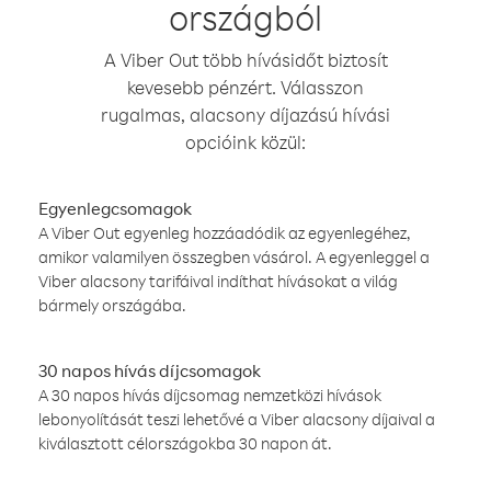
országból
A Viber Out több hívásidőt biztosít
kevesebb pénzért. Válasszon
rugalmas, alacsony díjazású hívási
opcióink közül:
Egyenlegcsomagok
A Viber Out egyenleg hozzáadódik az egyenlegéhez,
amikor valamilyen összegben vásárol. A egyenleggel a
Viber alacsony tarifáival indíthat hívásokat a világ
bármely országába.
30 napos hívás díjcsomagok
A 30 napos hívás díjcsomag nemzetközi hívások
lebonyolítását teszi lehetővé a Viber alacsony díjaival a
kiválasztott célországokba 30 napon át.