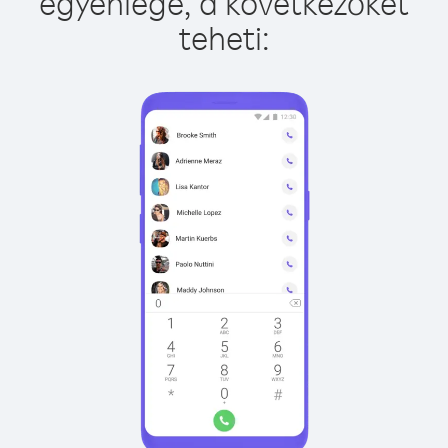
egyenlege, a következőket
teheti: