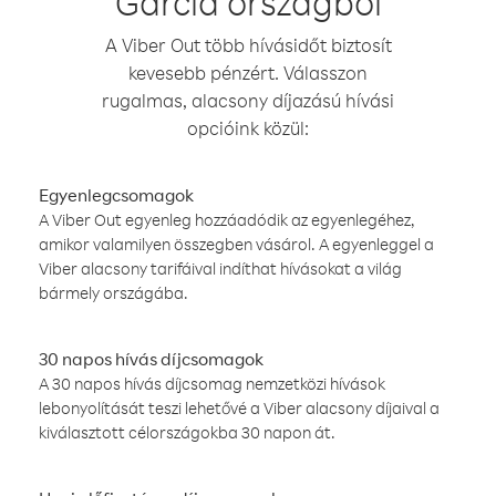
Garcia országból
A Viber Out több hívásidőt biztosít
kevesebb pénzért. Válasszon
rugalmas, alacsony díjazású hívási
opcióink közül:
Egyenlegcsomagok
A Viber Out egyenleg hozzáadódik az egyenlegéhez,
amikor valamilyen összegben vásárol. A egyenleggel a
Viber alacsony tarifáival indíthat hívásokat a világ
bármely országába.
30 napos hívás díjcsomagok
A 30 napos hívás díjcsomag nemzetközi hívások
lebonyolítását teszi lehetővé a Viber alacsony díjaival a
kiválasztott célországokba 30 napon át.