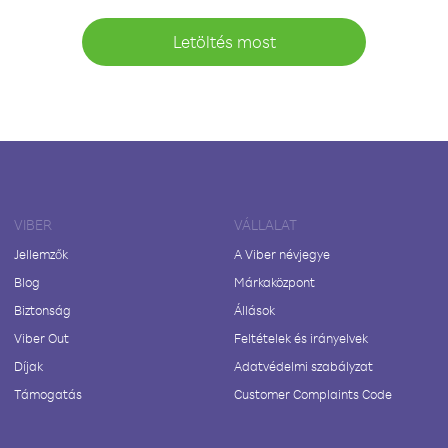
Letöltés most
VIBER
VÁLLALAT
Jellemzők
A Viber névjegye
Blog
Márkaközpont
Biztonság
Állások
Viber Out
Feltételek és irányelvek
Díjak
Adatvédelmi szabályzat
Támogatás
Customer Complaints Code