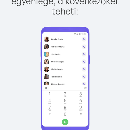
egyenlege, a következőket
teheti: