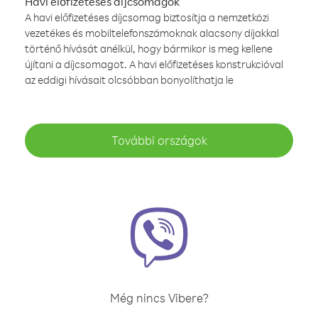
Havi előfizetéses díjcsomagok
A havi előfizetéses díjcsomag biztosítja a nemzetközi
vezetékes és mobiltelefonszámoknak alacsony díjakkal
történő hívását anélkül, hogy bármikor is meg kellene
újítani a díjcsomagot. A havi előfizetéses konstrukcióval
az eddigi hívásait olcsóbban bonyolíthatja le
További országok
Még nincs Vibere?