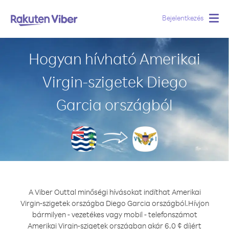
Bejelentkezés
Togg
navig
Hogyan hívható Amerikai
Virgin-szigetek Diego
Garcia országból
A Viber Outtal minőségi hívásokat indíthat Amerikai
Virgin-szigetek országba Diego Garcia országból.
Hívjon
bármilyen - vezetékes vagy mobil - telefonszámot
Amerikai Virgin-szigetek országban akár 6.0 ¢ díjért