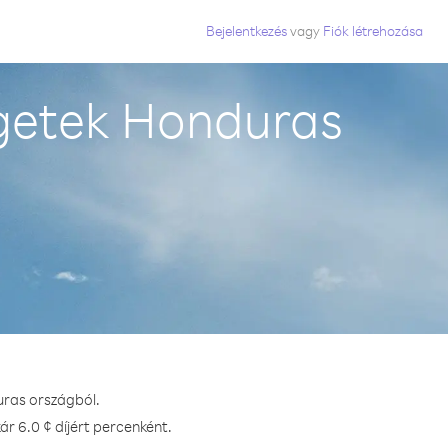
Bejelentkezés
vagy
Fiók létrehozása
igetek Honduras
uras országból.
ár 6.0 ¢ díjért percenként.