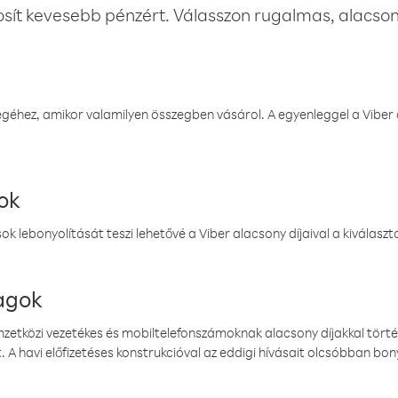
osít kevesebb pénzért. Válasszon rugalmas, alacsony
éhez, amikor valamilyen összegben vásárol. A egyenleggel a Viber a
ok
k lebonyolítását teszi lehetővé a Viber alacsony díjaival a kiválas
magok
emzetközi vezetékes és mobiltelefonszámoknak alacsony díjakkal törté
. A havi előfizetéses konstrukcióval az eddigi hívásait olcsóbban bony