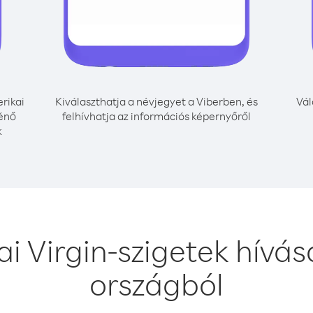
rikai
Kiválaszthatja a névjegyet a Viberben, és
Vál
ténő
felhívhatja az információs képernyőről
k
i Virgin-szigetek hív
országból