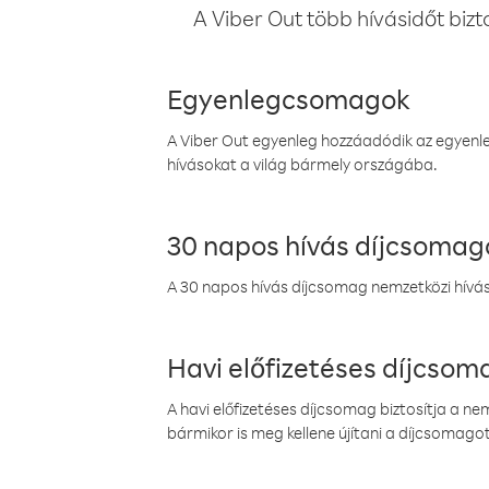
A Viber Out több hívásidőt bizt
Egyenlegcsomagok
A Viber Out egyenleg hozzáadódik az egyenleg
hívásokat a világ bármely országába.
30 napos hívás díjcsomag
A 30 napos hívás díjcsomag nemzetközi híváso
Havi előfizetéses díjcso
A havi előfizetéses díjcsomag biztosítja a n
bármikor is meg kellene újítani a díjcsomagot