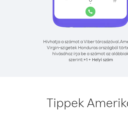
Hívhatja a számot a Viber tárcsázóval.
Ame
Virgin-szigetek Honduras országból tör
hívásához írja be a számot az alábbia
szerint:
+
+
1
Helyi szám
Tippek Amerika