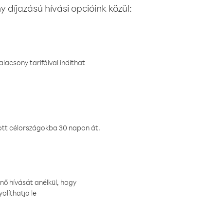
 díjazású hívási opcióink közül:
lacsony tarifáival indíthat
ztott célországokba 30 napon át.
nő hívását anélkül, hogy
olíthatja le