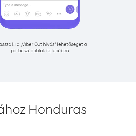
assza ki a „Viber Out hívás” lehetőséget a
párbeszédablak fejlécében
ásához Honduras