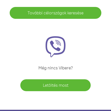
További célországok keresése
Még nincs Vibere?
Letöltés most