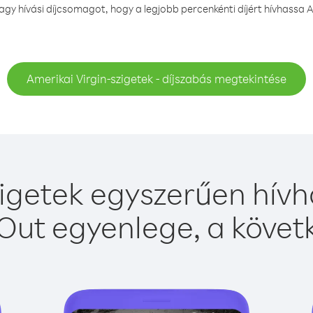
y hívási díjcsomagot, hogy a legjobb percenkénti díjért hívhassa Am
Amerikai Virgin-szigetek - díjszabás megtekintése
igetek egyszerűen hívh
Out egyenlege, a követk