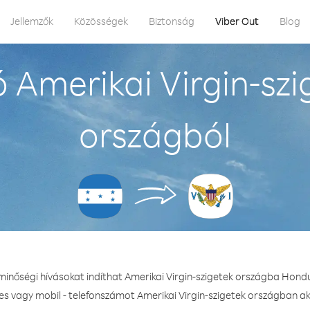
Jellemzők
Közösségek
Biztonság
Viber Out
Blog
 Amerikai Virgin-sz
országból
 minőségi hívásokat indíthat Amerikai Virgin-szigetek országba Hond
es vagy mobil - telefonszámot Amerikai Virgin-szigetek országban ak