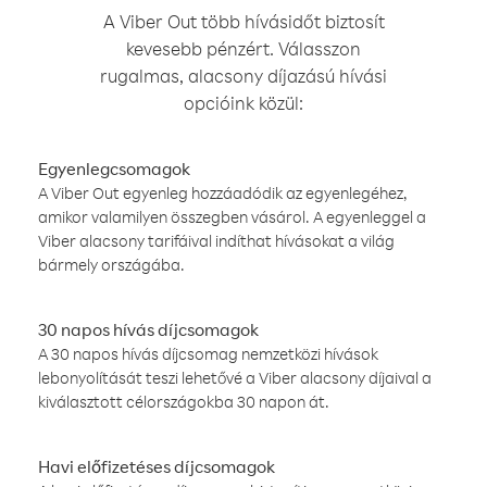
A Viber Out több hívásidőt biztosít
kevesebb pénzért. Válasszon
rugalmas, alacsony díjazású hívási
opcióink közül:
Egyenlegcsomagok
A Viber Out egyenleg hozzáadódik az egyenlegéhez,
amikor valamilyen összegben vásárol. A egyenleggel a
Viber alacsony tarifáival indíthat hívásokat a világ
bármely országába.
30 napos hívás díjcsomagok
A 30 napos hívás díjcsomag nemzetközi hívások
lebonyolítását teszi lehetővé a Viber alacsony díjaival a
kiválasztott célországokba 30 napon át.
Havi előfizetéses díjcsomagok