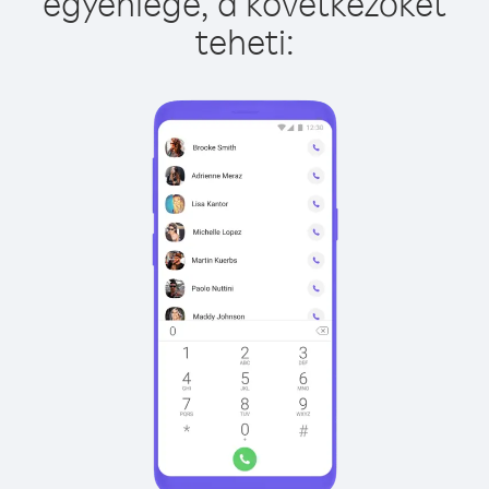
egyenlege, a következőket
teheti: