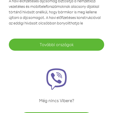
A havi előfizetéses díjcsomag biztosítja a nemzetközi
vezetékes és mobiltelefonszámoknak alacsony díjakkal
történő hívását anélkül, hogy bármikor is meg kellene
újítani a díjcsomagot. A havi előfizetéses konstrukcióval
az eddigi hívásait olcsóbban bonyolíthatja le
További országok
Még nincs Vibere?