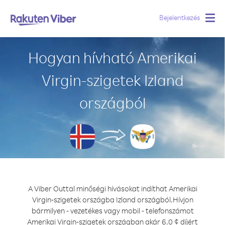
Bejelentkezés
Togg
navig
Hogyan hívható Amerikai
Virgin-szigetek Izland
országból
A Viber Outtal minőségi hívásokat indíthat Amerikai
Virgin-szigetek országba Izland országból.
Hívjon
bármilyen - vezetékes vagy mobil - telefonszámot
Amerikai Virgin-szigetek országban akár 6.0 ¢ díjért