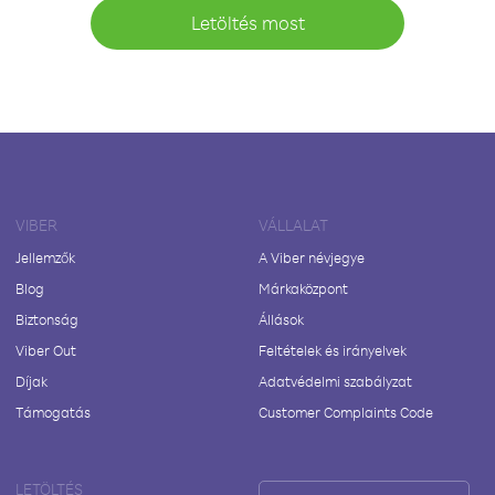
Letöltés most
VIBER
VÁLLALAT
Jellemzők
A Viber névjegye
Blog
Márkaközpont
Biztonság
Állások
Viber Out
Feltételek és irányelvek
Díjak
Adatvédelmi szabályzat
Támogatás
Customer Complaints Code
LETÖLTÉS