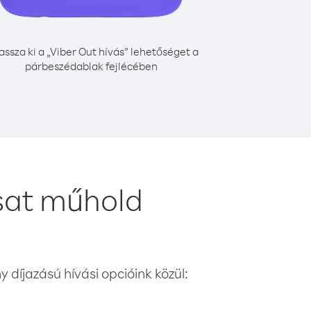
assza ki a „Viber Out hívás” lehetőséget a
párbeszédablak fejlécében
sat műhold
 díjazású hívási opcióink közül: