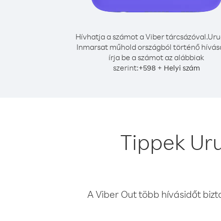
Hívhatja a számot a Viber tárcsázóval.
Uru
Inmarsat műhold országból történő hívá
írja be a számot az alábbiak
szerint:
+
+
598
Helyi szám
Tippek Ur
A Viber Out több hívásidőt bizt