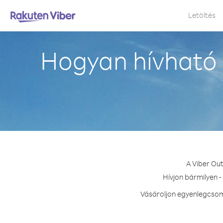
Letöltés
Hogyan hívható
A Viber Ou
Hívjon bármilyen -
Vásároljon egyenlegcsoma