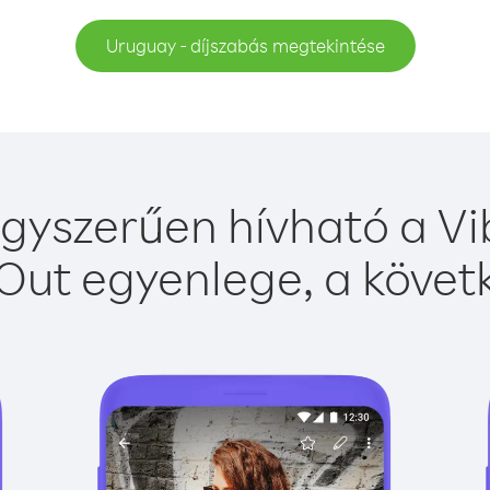
Uruguay - díjszabás megtekintése
gyszerűen hívható a Vib
Out egyenlege, a követk