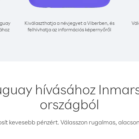
guay
Kiválaszthatja a névjegyet a Viberben, és
Vál
sához
felhívhatja az információs képernyőről
uguay hívásához Inmar
országból
osít kevesebb pénzért. Válasszon rugalmas, alacsony