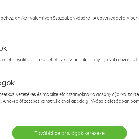
éhez, amikor valamilyen összegben vásárol. A egyenleggel a Viber a
ok
k lebonyolítását teszi lehetővé a Viber alacsony díjaival a kiválas
magok
emzetközi vezetékes és mobiltelefonszámoknak alacsony díjakkal törté
. A havi előfizetéses konstrukcióval az eddigi hívásait olcsóbban bony
További célországok keresése