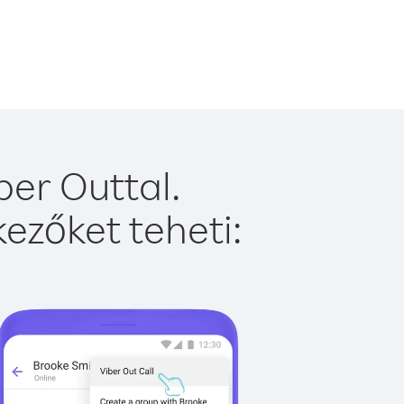
er Outtal.
ezőket teheti: