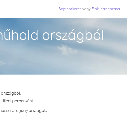
Bejelentkezés
vagy
Fiók létrehozása
űhold országból
 országból.
 díjért percenként.
ívhassa Uruguay országot.