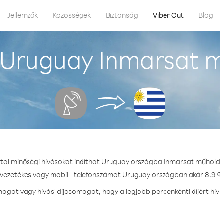
Jellemzők
Közösségek
Biztonság
Viber Out
Blog
 Uruguay Inmarsat m
ttal minőségi hívásokat indíthat Uruguay országba Inmarsat műhold
 vezetékes vagy mobil - telefonszámot Uruguay országban akár 8.9 ¢
got vagy hívási díjcsomagot, hogy a legjobb percenkénti díjért h