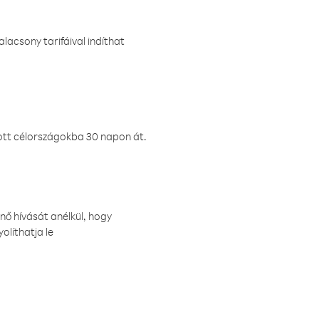
lacsony tarifáival indíthat
ztott célországokba 30 napon át.
nő hívását anélkül, hogy
olíthatja le