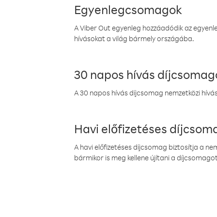
Egyenlegcsomagok
A Viber Out egyenleg hozzáadódik az egyenleg
hívásokat a világ bármely országába.
30 napos hívás díjcsomag
A 30 napos hívás díjcsomag nemzetközi híváso
Havi előfizetéses díjcso
A havi előfizetéses díjcsomag biztosítja a n
bármikor is meg kellene újítani a díjcsomagot