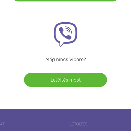
Még nincs Vibere?
Letöltés most
LAT
LETÖLTÉS