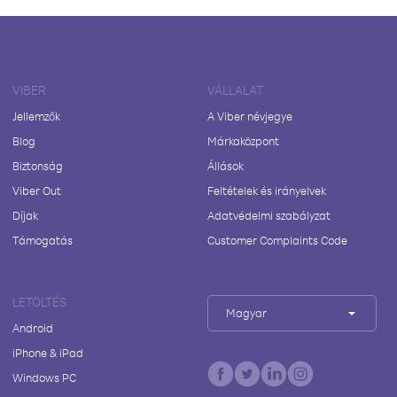
VIBER
VÁLLALAT
Jellemzők
A Viber névjegye
Blog
Márkaközpont
Biztonság
Állások
Viber Out
Feltételek és irányelvek
Díjak
Adatvédelmi szabályzat
Támogatás
Customer Complaints Code
LETÖLTÉS
Magyar
Android
iPhone & iPad
Windows PC