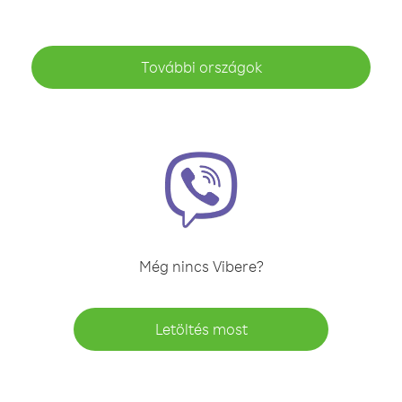
További országok
Még nincs Vibere?
Letöltés most