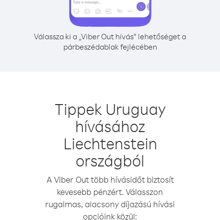
Válassza ki a „Viber Out hívás” lehetőséget a
párbeszédablak fejlécében
Tippek Uruguay
hívásához
Liechtenstein
országból
A Viber Out több hívásidőt biztosít
kevesebb pénzért. Válasszon
rugalmas, alacsony díjazású hívási
opcióink közül: