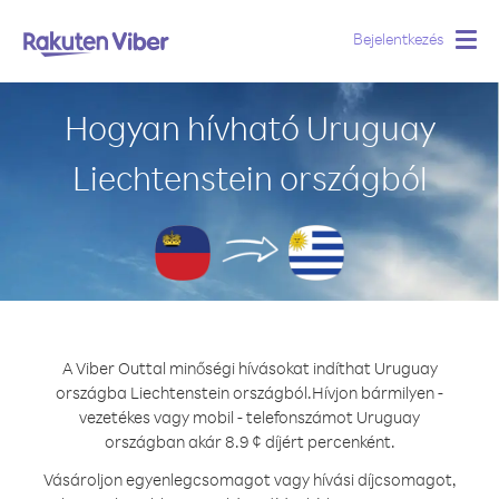
Bejelentkezés
Togg
navig
Hogyan hívható Uruguay
Liechtenstein országból
A Viber Outtal minőségi hívásokat indíthat Uruguay
országba Liechtenstein országból.
Hívjon bármilyen -
vezetékes vagy mobil - telefonszámot Uruguay
országban akár 8.9 ¢ díjért percenként.
Vásároljon egyenlegcsomagot vagy hívási díjcsomagot,