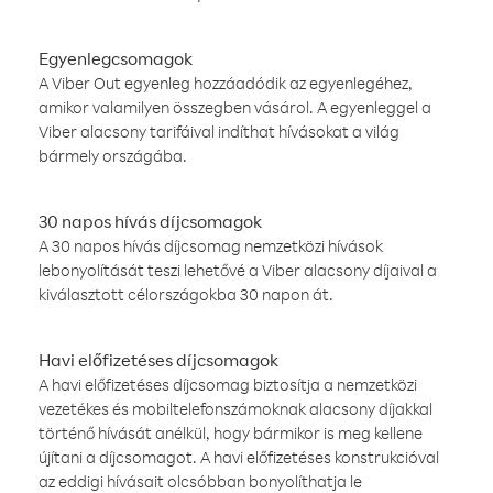
Egyenlegcsomagok
A Viber Out egyenleg hozzáadódik az egyenlegéhez,
amikor valamilyen összegben vásárol. A egyenleggel a
Viber alacsony tarifáival indíthat hívásokat a világ
bármely országába.
30 napos hívás díjcsomagok
A 30 napos hívás díjcsomag nemzetközi hívások
lebonyolítását teszi lehetővé a Viber alacsony díjaival a
kiválasztott célországokba 30 napon át.
Havi előfizetéses díjcsomagok
A havi előfizetéses díjcsomag biztosítja a nemzetközi
vezetékes és mobiltelefonszámoknak alacsony díjakkal
történő hívását anélkül, hogy bármikor is meg kellene
újítani a díjcsomagot. A havi előfizetéses konstrukcióval
az eddigi hívásait olcsóbban bonyolíthatja le