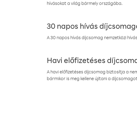
hívásokat a világ bármely országába.
30 napos hívás díjcsomag
A 30 napos hívás díjcsomag nemzetközi híváso
Havi előfizetéses díjcso
A havi előfizetéses díjcsomag biztosítja a n
bármikor is meg kellene újítani a díjcsomagot