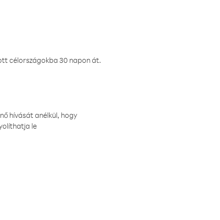
ztott célországokba 30 napon át.
nő hívását anélkül, hogy
olíthatja le