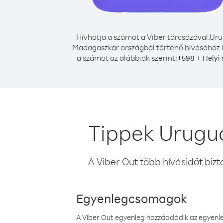
Hívhatja a számot a Viber tárcsázóval.
Uru
Madagaszkár országból történő hívásához í
a számot az alábbiak szerint:
+
+
598
Helyi
Tippek Urugu
A Viber Out több hívásidőt bizt
Egyenlegcsomagok
A Viber Out egyenleg hozzáadódik az egyenleg