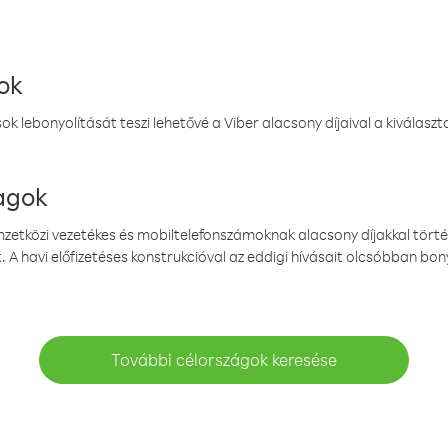
ok
k lebonyolítását teszi lehetővé a Viber alacsony díjaival a kiválas
magok
emzetközi vezetékes és mobiltelefonszámoknak alacsony díjakkal törté
. A havi előfizetéses konstrukcióval az eddigi hívásait olcsóbban bony
További célországok keresése