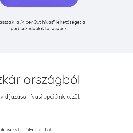
assza ki a „Viber Out hívás” lehetőséget a
párbeszédablak fejlécében
kár országból
 díjazású hívási opcióink közül:
lacsony tarifáival indíthat