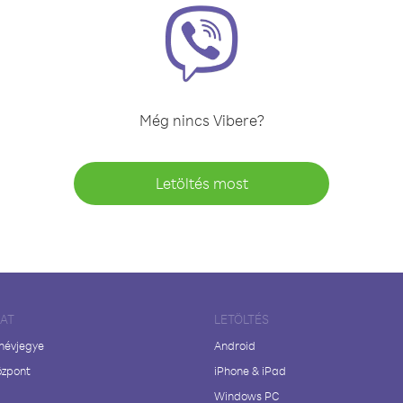
Még nincs Vibere?
Letöltés most
LAT
LETÖLTÉS
 névjegye
Android
özpont
iPhone & iPad
Windows PC