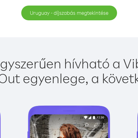
Uruguay - díjszabás megtekintése
gyszerűen hívható a Vib
Out egyenlege, a követk