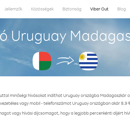
Jellemzők
Közösségek
Biztonság
Viber Out
Blog
ó Uruguay Madagas
Outtal minőségi hívásokat indíthat Uruguay országba Madagaszkár o
 vezetékes vagy mobil - telefonszámot Uruguay országban akár 8.9 ¢
got vagy hívási díjcsomagot, hogy a legjobb percenkénti díjért h