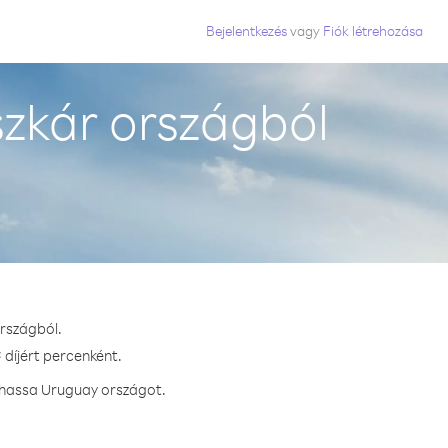
Bejelentkezés
vagy
Fiók létrehozása
zkár országból
rszágból.
 díjért percenként.
ívhassa Uruguay országot.