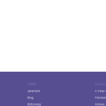
VIBER
VÁLLA
Jellemzők
A Viber
Blog
Márkak
Biztonság
Állások