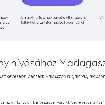
guay
Kiválaszthatja a névjegyet a Viberben, és
Vál
rja be
felhívhatja az információs képernyőről
 szám
ay hívásához Madagasz
osít kevesebb pénzért. Válasszon rugalmas, alacsony
éhez, amikor valamilyen összegben vásárol. A egyenleggel a Viber a