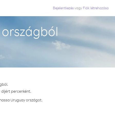
Bejelentkezés
vagy
Fiók létrehozása
 országból
gból.
 díjért percenként.
ívhassa Uruguay országot.