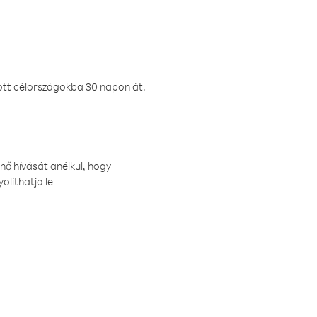
ztott célországokba 30 napon át.
nő hívását anélkül, hogy
olíthatja le