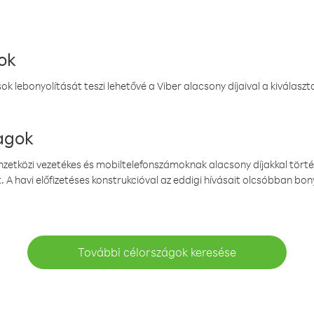
ok
k lebonyolítását teszi lehetővé a Viber alacsony díjaival a kiválas
magok
emzetközi vezetékes és mobiltelefonszámoknak alacsony díjakkal törté
. A havi előfizetéses konstrukcióval az eddigi hívásait olcsóbban bony
További célországok keresése