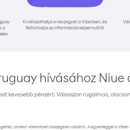
guay
Kiválaszthatja a névjegyet a Viberben, és
Vál
e a
felhívhatja az információs képernyőről
szám
ruguay hívásához Niue 
osít kevesebb pénzért. Válasszon rugalmas, alacsony
éhez, amikor valamilyen összegben vásárol. A egyenleggel a Viber a