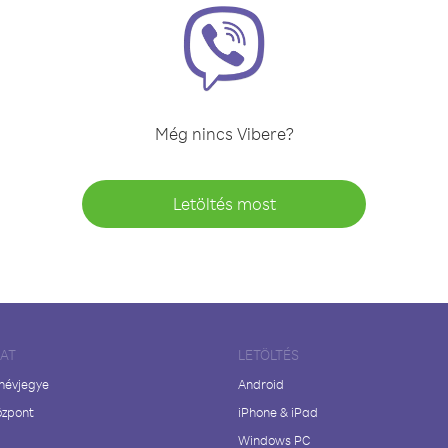
Még nincs Vibere?
Letöltés most
LAT
LETÖLTÉS
 névjegye
Android
özpont
iPhone & iPad
Windows PC