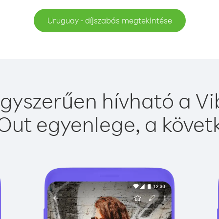
Uruguay - díjszabás megtekintése
gyszerűen hívható a Vib
Out egyenlege, a követk