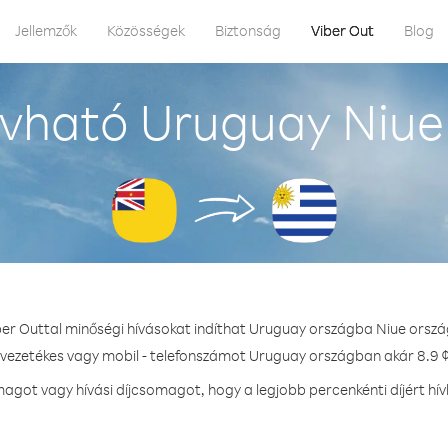
Jellemzők
Közösségek
Biztonság
Viber Out
Blog
vható Uruguay Niue
ber Outtal minőségi hívásokat indíthat Uruguay országba Niue orszá
 vezetékes vagy mobil - telefonszámot Uruguay országban akár 8.9 ¢
got vagy hívási díjcsomagot, hogy a legjobb percenkénti díjért h