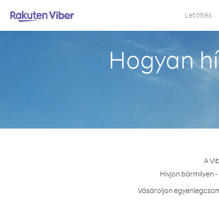
Letöltés
Hogyan hí
A Vi
Hívjon bármilyen -
Vásároljon egyenlegcsoma