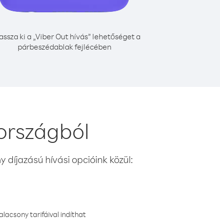
assza ki a „Viber Out hívás” lehetőséget a
párbeszédablak fejlécében
országból
 díjazású hívási opcióink közül:
lacsony tarifáival indíthat