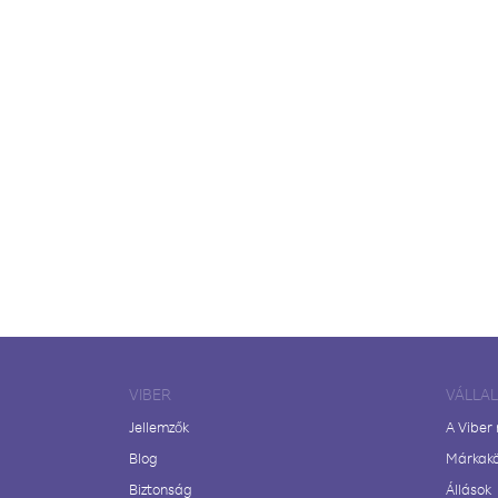
VIBER
VÁLLA
Jellemzők
A Viber
Blog
Márkak
Biztonság
Állások