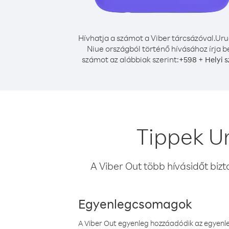
Hívhatja a számot a Viber tárcsázóval.
Uru
Niue országból történő hívásához írja b
számot az alábbiak szerint:
+
+
598
Helyi 
Tippek U
A Viber Out több hívásidőt bizt
Egyenlegcsomagok
A Viber Out egyenleg hozzáadódik az egyenleg