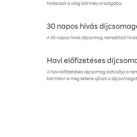
hívásokat a világ bármely országába.
30 napos hívás díjcsomag
A 30 napos hívás díjcsomag nemzetközi híváso
Havi előfizetéses díjcso
A havi előfizetéses díjcsomag biztosítja a n
bármikor is meg kellene újítani a díjcsomagot