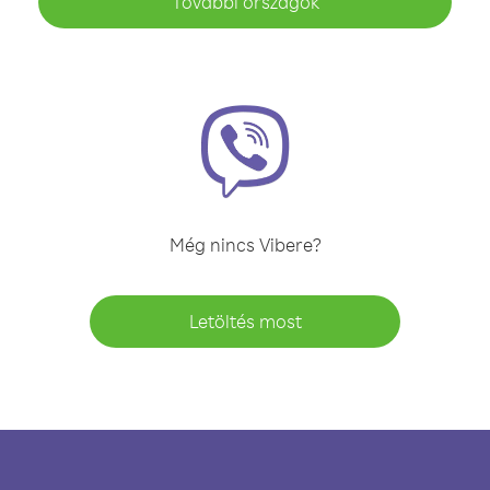
További országok
Még nincs Vibere?
Letöltés most