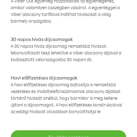
A Viber Out egyenleg hozzáadódik az egyenlegéhez,
amikor valamilyen összegben vásárol. A egyenleggel a
Viber alacsony tarifáival indíthat hívásokat a világ
bármely országába.
30 napos hívás díjcsomagok
A 30 napos hívás díjcsomag nemzetközi hívások
lebonyolítását teszi lehetővé a Viber alacsony díjaival a
kiválasztott célországokba 30 napon át.
Havi előfizetéses díjcsomagok
A havi előfizetéses díjcsomag biztosítja a nemzetközi
vezetékes és mobiltelefonszámoknak alacsony díjakkal
történő hívását anélkül, hogy bármikor is meg kellene
újítani a díjcsomagot. A havi előfizetéses konstrukcióval
az eddigi hívásait olcsóbban bonyolíthatja le