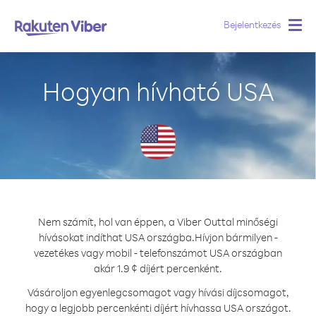
Bejelentkezés
Togg
navig
Hogyan hívható USA
Nem számít, hol van éppen, a Viber Outtal minőségi
hívásokat indíthat USA országba.
Hívjon bármilyen -
vezetékes vagy mobil - telefonszámot USA országban
akár 1.9 ¢ díjért percenként.
Vásároljon egyenlegcsomagot vagy hívási díjcsomagot,
hogy a legjobb percenkénti díjért hívhassa USA országot.