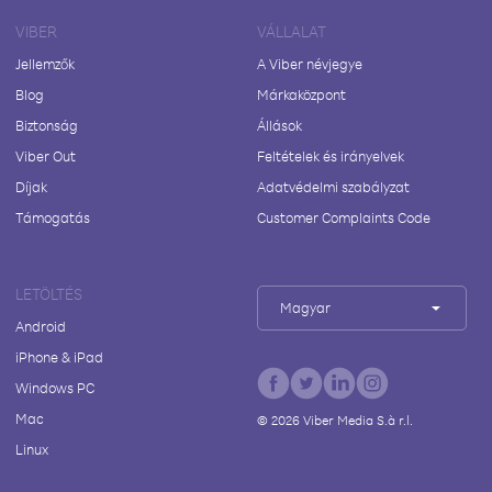
VIBER
VÁLLALAT
Jellemzők
A Viber névjegye
Blog
Márkaközpont
Biztonság
Állások
Viber Out
Feltételek és irányelvek
Díjak
Adatvédelmi szabályzat
Támogatás
Customer Complaints Code
LETÖLTÉS
Magyar
Android
iPhone & iPad
Windows PC
Mac
©
2026
Viber Media S.à r.l.
Linux