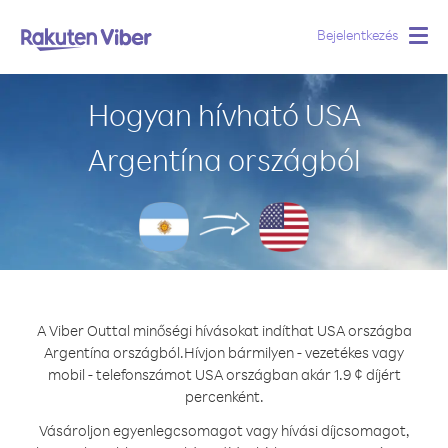
Bejelentkezés
Togg
navig
Hogyan hívható USA
Argentína országból
A Viber Outtal minőségi hívásokat indíthat USA országba
Argentína országból.
Hívjon bármilyen - vezetékes vagy
mobil - telefonszámot USA országban akár 1.9 ¢ díjért
percenként.
Vásároljon egyenlegcsomagot vagy hívási díjcsomagot,