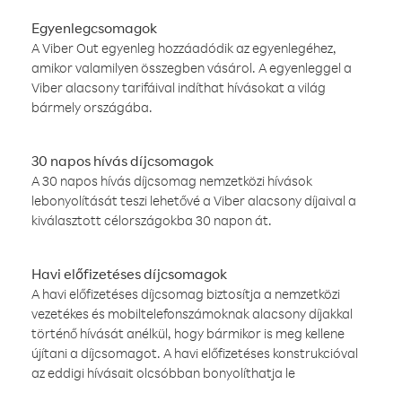
Egyenlegcsomagok
A Viber Out egyenleg hozzáadódik az egyenlegéhez,
amikor valamilyen összegben vásárol. A egyenleggel a
Viber alacsony tarifáival indíthat hívásokat a világ
bármely országába.
30 napos hívás díjcsomagok
A 30 napos hívás díjcsomag nemzetközi hívások
lebonyolítását teszi lehetővé a Viber alacsony díjaival a
kiválasztott célországokba 30 napon át.
Havi előfizetéses díjcsomagok
A havi előfizetéses díjcsomag biztosítja a nemzetközi
vezetékes és mobiltelefonszámoknak alacsony díjakkal
történő hívását anélkül, hogy bármikor is meg kellene
újítani a díjcsomagot. A havi előfizetéses konstrukcióval
az eddigi hívásait olcsóbban bonyolíthatja le