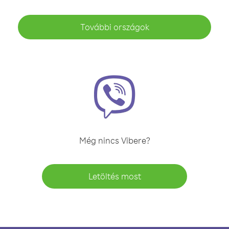
További országok
Még nincs Vibere?
Letöltés most