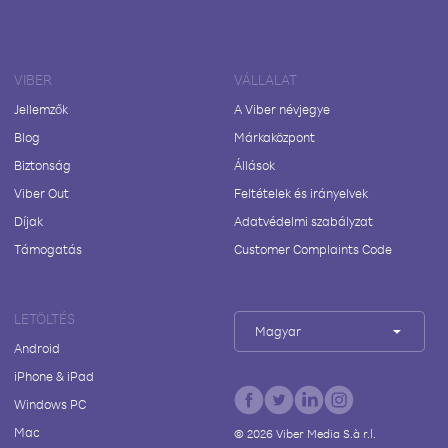
VIBER
VÁLLALAT
Jellemzők
A Viber névjegye
Blog
Márkaközpont
Biztonság
Állások
Viber Out
Feltételek és irányelvek
Díjak
Adatvédelmi szabályzat
Támogatás
Customer Complaints Code
LETÖLTÉS
Magyar
Android
iPhone & iPad
Windows PC
Mac
©
2026
Viber Media S.à r.l.