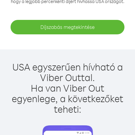
hogy a legjobb percenkénti díjért hívhassa USA országot.
Díjszabás megtekintése
USA egyszerűen hívható a
Viber Outtal.
Ha van Viber Out
egyenlege, a következőket
teheti: