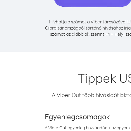
Hívhatja a számot a Viber tárcsázóval.
U
Gibraltár országból történő hívásához írja
számot az alábbiak szerint:
+
+
1
Helyi s
Tippek US
A Viber Out több hívásidőt bizt
Egyenlegcsomagok
A Viber Out egyenleg hozzáadódik az egyenleg