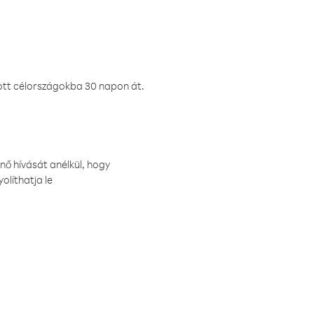
ztott célországokba 30 napon át.
nő hívását anélkül, hogy
olíthatja le