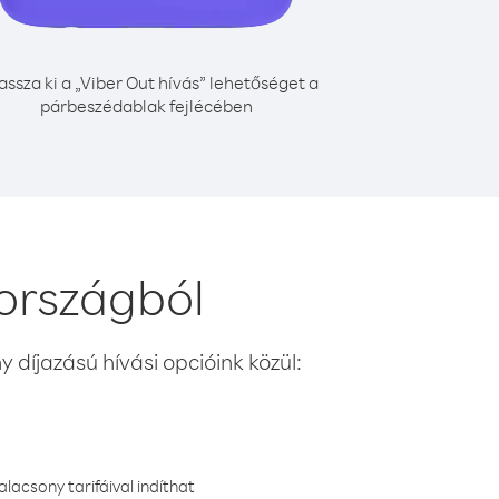
assza ki a „Viber Out hívás” lehetőséget a
párbeszédablak fejlécében
 országból
 díjazású hívási opcióink közül:
lacsony tarifáival indíthat