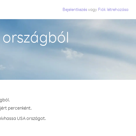
Bejelentkezés
vagy
Fiók létrehozása
 országból
gból.
jért percenként.
hívhassa USA országot.