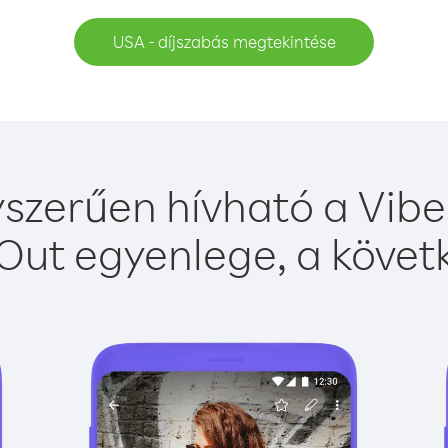
USA - díjszabás megtekintése
szerűen hívható a Viber
Out egyenlege, a követk