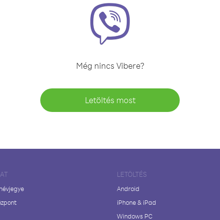
Még nincs Vibere?
Letöltés most
LAT
LETÖLTÉS
 névjegye
Android
özpont
iPhone & iPad
Windows PC