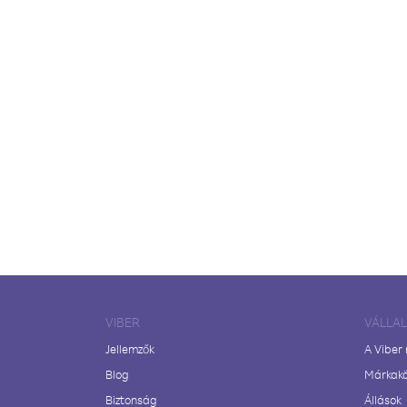
VIBER
VÁLLA
Jellemzők
A Viber
Blog
Márkak
Biztonság
Állások