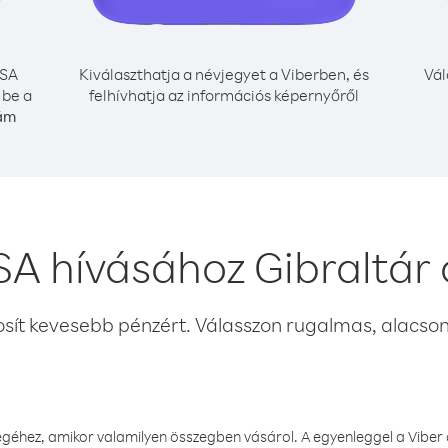
SA
Kiválaszthatja a névjegyet a Viberben, és
Vál
 be a
felhívhatja az információs képernyőről
zám
A hívásához Gibraltár
osít kevesebb pénzért. Válasszon rugalmas, alacsony
éhez, amikor valamilyen összegben vásárol. A egyenleggel a Viber a