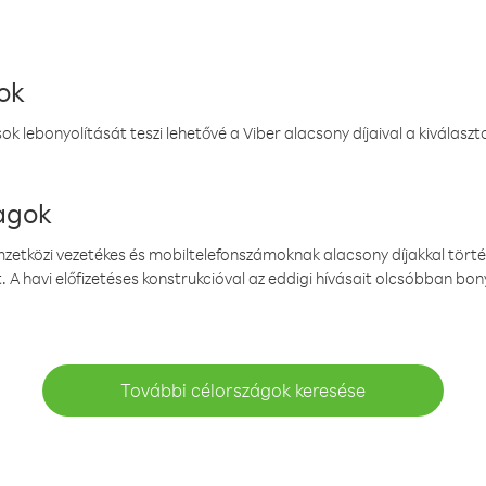
ok
k lebonyolítását teszi lehetővé a Viber alacsony díjaival a kiválas
magok
emzetközi vezetékes és mobiltelefonszámoknak alacsony díjakkal törté
. A havi előfizetéses konstrukcióval az eddigi hívásait olcsóbban bony
További célországok keresése