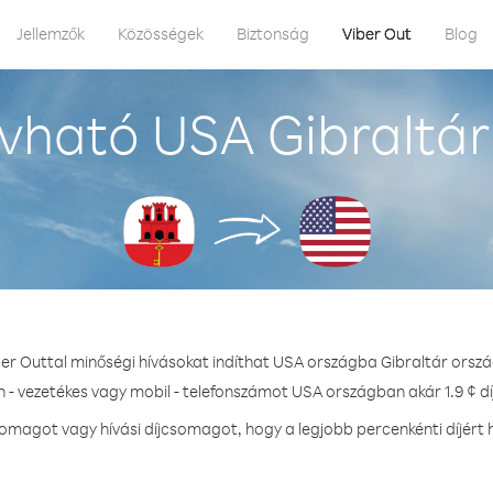
Jellemzők
Közösségek
Biztonság
Viber Out
Blog
vható USA Gibraltár
ber Outtal minőségi hívásokat indíthat USA országba Gibraltár orszá
n - vezetékes vagy mobil - telefonszámot USA országban akár 1.9 ¢ dí
omagot vagy hívási díjcsomagot, hogy a legjobb percenkénti díjért 