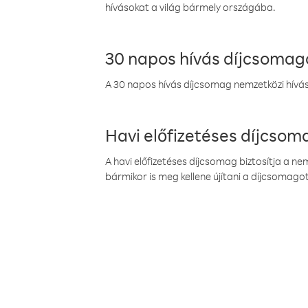
hívásokat a világ bármely országába.
30 napos hívás díjcsomag
A 30 napos hívás díjcsomag nemzetközi híváso
Havi előfizetéses díjcso
A havi előfizetéses díjcsomag biztosítja a n
bármikor is meg kellene újítani a díjcsomagot