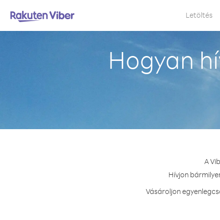
Letöltés
Hogyan hí
A Vi
Hívjon bármilye
Vásároljon egyenlegcs