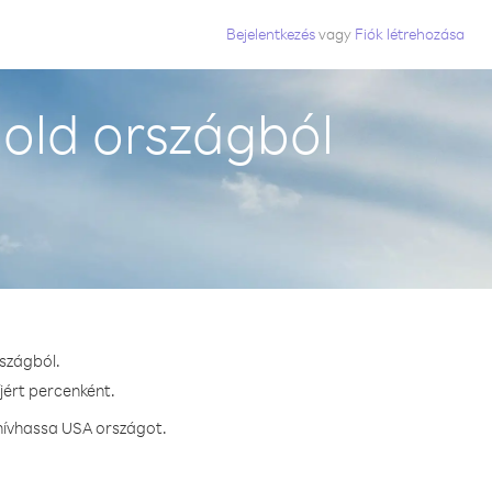
Bejelentkezés
vagy
Fiók létrehozása
old országból
rszágból.
jért percenként.
hívhassa USA országot.