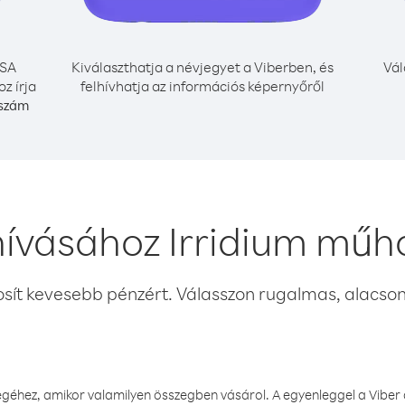
SA
Kiválaszthatja a névjegyet a Viberben, és
Vál
z írja
felhívhatja az információs képernyőről
 szám
ívásához Irridium műh
osít kevesebb pénzért. Válasszon rugalmas, alacsony
éhez, amikor valamilyen összegben vásárol. A egyenleggel a Viber a