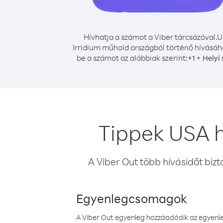
Hívhatja a számot a Viber tárcsázóval.
U
Irridium műhold országból történő hívásáho
be a számot az alábbiak szerint:
+
+
1
Helyi
Tippek USA h
A Viber Out több hívásidőt bizt
Egyenlegcsomagok
A Viber Out egyenleg hozzáadódik az egyenleg