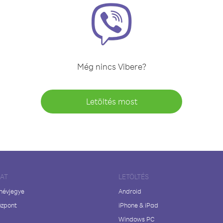
Még nincs Vibere?
Letöltés most
LAT
LETÖLTÉS
 névjegye
Android
özpont
iPhone & iPad
Windows PC