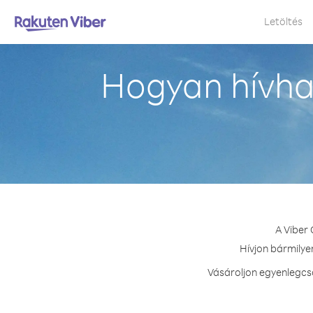
Letöltés
Hogyan hívha
A Viber 
Hívjon bármilye
Vásároljon egyenlegcs