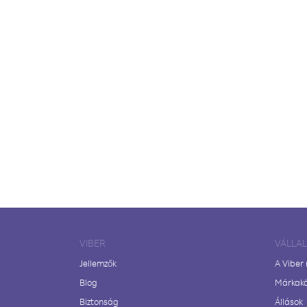
VIBER
VÁLLA
Jellemzők
A Viber
Blog
Márkak
Biztonság
Állások