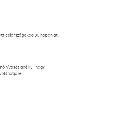
ztott célországokba 30 napon át.
nő hívását anélkül, hogy
olíthatja le