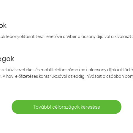
ok
k lebonyolítását teszi lehetővé a Viber alacsony díjaival a kiválas
magok
emzetközi vezetékes és mobiltelefonszámoknak alacsony díjakkal törté
. A havi előfizetéses konstrukcióval az eddigi hívásait olcsóbban bony
További célországok keresése