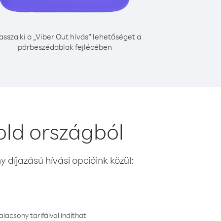
assza ki a „Viber Out hívás” lehetőséget a
párbeszédablak fejlécében
old országból
 díjazású hívási opcióink közül:
lacsony tarifáival indíthat