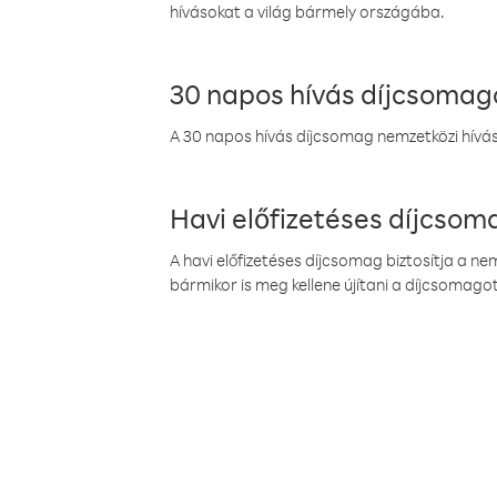
hívásokat a világ bármely országába.
30 napos hívás díjcsomag
A 30 napos hívás díjcsomag nemzetközi híváso
Havi előfizetéses díjcso
A havi előfizetéses díjcsomag biztosítja a n
bármikor is meg kellene újítani a díjcsomagot