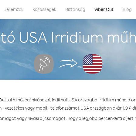
Jellemzők
Közösségek
Biztonság
Viber Out
Blog
tó USA Irridium műh
Outtal minőségi hívásokat indíthat USA országba Irridium műhold o
n - vezetékes vagy mobil - telefonszámot USA országban akár 1.9 ¢ dí
omagot vagy hívási díjcsomagot, hogy a legjobb percenkénti díjért 