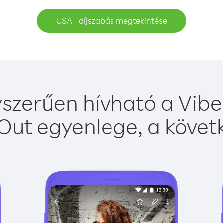
USA - díjszabás megtekintése
szerűen hívható a Viber
Out egyenlege, a követk