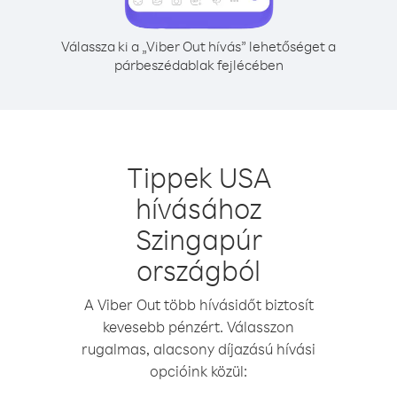
Válassza ki a „Viber Out hívás” lehetőséget a
párbeszédablak fejlécében
Tippek USA
hívásához
Szingapúr
országból
A Viber Out több hívásidőt biztosít
kevesebb pénzért. Válasszon
rugalmas, alacsony díjazású hívási
opcióink közül: