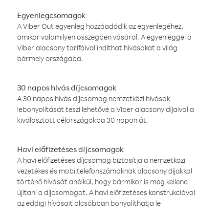
Egyenlegcsomagok
A Viber Out egyenleg hozzáadódik az egyenlegéhez,
amikor valamilyen összegben vásárol. A egyenleggel a
Viber alacsony tarifáival indíthat hívásokat a világ
bármely országába.
30 napos hívás díjcsomagok
A 30 napos hívás díjcsomag nemzetközi hívások
lebonyolítását teszi lehetővé a Viber alacsony díjaival a
kiválasztott célországokba 30 napon át.
Havi előfizetéses díjcsomagok
A havi előfizetéses díjcsomag biztosítja a nemzetközi
vezetékes és mobiltelefonszámoknak alacsony díjakkal
történő hívását anélkül, hogy bármikor is meg kellene
újítani a díjcsomagot. A havi előfizetéses konstrukcióval
az eddigi hívásait olcsóbban bonyolíthatja le