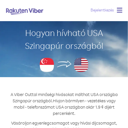
Bejelentkezés
Togg
navig
Hogyan hívható USA
Szingapúr országból
A Viber Outtal minőségi hívásokat indíthat USA országba
Szingapúr országból.
Hívjon bármilyen - vezetékes vagy
mobil - telefonszámot USA országban akár 1.9 ¢ díjért
percenként.
Vásároljon egyenlegcsomagot vagy hívási díjcsomagot,