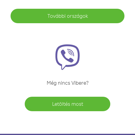
További országok
Még nincs Vibere?
Letöltés most