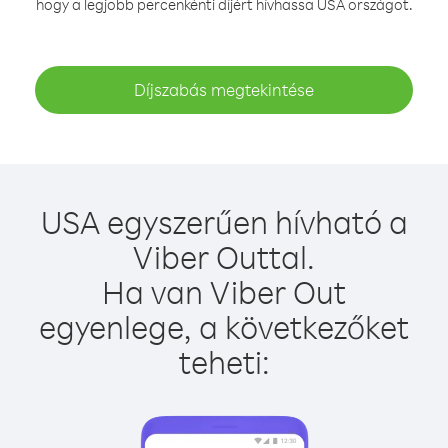
hogy a legjobb percenkénti díjért hívhassa USA országot.
Díjszabás megtekintése
USA egyszerűen hívható a
Viber Outtal.
Ha van Viber Out
egyenlege, a következőket
teheti: