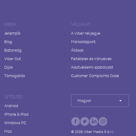
VIBER
VÁLLALAT
Jellemzők
A Viber névjegye
Blog
Márkaközpont
Biztonság
Állások
Viber Out
Feltételek és irányelvek
Díjak
Adatvédelmi szabályzat
Támogatás
Customer Complaints Code
LETÖLTÉS
Magyar
Android
iPhone & iPad
Windows PC
Mac
©
2026
Viber Media S.à r.l.