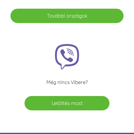
További országok
Még nincs Vibere?
Letöltés most