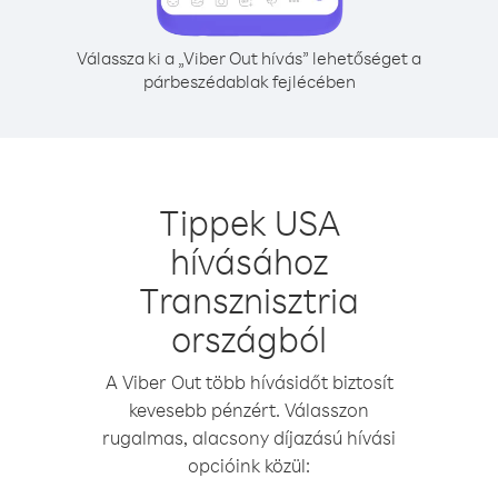
Válassza ki a „Viber Out hívás” lehetőséget a
párbeszédablak fejlécében
Tippek USA
hívásához
Transznisztria
országból
A Viber Out több hívásidőt biztosít
kevesebb pénzért. Válasszon
rugalmas, alacsony díjazású hívási
opcióink közül: