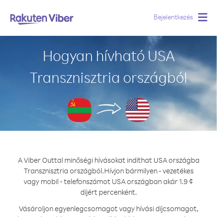
Bejelentkezés
Togg
navig
Hogyan hívható USA
Transznisztria országból
A Viber Outtal minőségi hívásokat indíthat USA országba
Transznisztria országból.
Hívjon bármilyen - vezetékes
vagy mobil - telefonszámot USA országban akár 1.9 ¢
díjért percenként.
Vásároljon egyenlegcsomagot vagy hívási díjcsomagot,