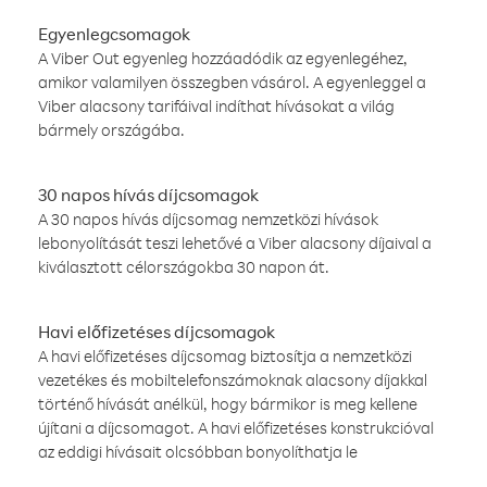
Egyenlegcsomagok
A Viber Out egyenleg hozzáadódik az egyenlegéhez,
amikor valamilyen összegben vásárol. A egyenleggel a
Viber alacsony tarifáival indíthat hívásokat a világ
bármely országába.
30 napos hívás díjcsomagok
A 30 napos hívás díjcsomag nemzetközi hívások
lebonyolítását teszi lehetővé a Viber alacsony díjaival a
kiválasztott célországokba 30 napon át.
Havi előfizetéses díjcsomagok
A havi előfizetéses díjcsomag biztosítja a nemzetközi
vezetékes és mobiltelefonszámoknak alacsony díjakkal
történő hívását anélkül, hogy bármikor is meg kellene
újítani a díjcsomagot. A havi előfizetéses konstrukcióval
az eddigi hívásait olcsóbban bonyolíthatja le