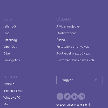
VIBER
VÁLLALAT
Jellemzők
A Viber névjegye
Blog
Márkaközpont
Biztonság
Állások
Viber Out
Feltételek és irányelvek
Díjak
Adatvédelmi szabályzat
Támogatás
Customer Complaints Code
LETÖLTÉS
Magyar
Android
iPhone & iPad
Windows PC
Mac
©
2026
Viber Media S.à r.l.