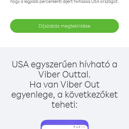
hogy a legjobb percenkénti díjért hívhassa USA országot.
Díjszabás megtekintése
USA egyszerűen hívható a
Viber Outtal.
Ha van Viber Out
egyenlege, a következőket
teheti: