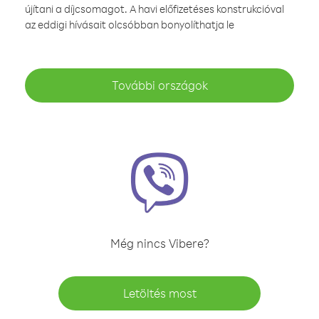
újítani a díjcsomagot. A havi előfizetéses konstrukcióval
az eddigi hívásait olcsóbban bonyolíthatja le
További országok
Még nincs Vibere?
Letöltés most