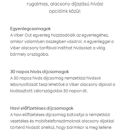
rugalmas, alacsony díjazású hívási
opcióink közül:
Egyenlegcsomagok
A Viber Out egyenleg hozzáadódik az egyenlegéhez,
amikor valamilyen összegben vásárol. A egyenleggel a
Viber alacsony tarifáival indíthat hívásokat a világ
bármely országába.
30 napos hívás díjcsomagok
A 30 napos hívás díjcsomag nemzetközi hívások
lebonyolítását teszi lehetővé a Viber alacsony díjaival a
kiválasztott célországokba 30 napon át.
Havi előfizetéses díjcsomagok
A havi előfizetéses díjcsomag biztosítja a nemzetközi
vezetékes és mobiltelefonszámoknak alacsony díjakkal
történő hívását anélkül, hogy bármikor is meg kellene