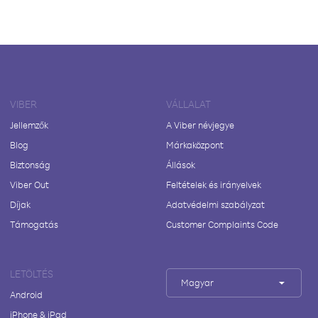
VIBER
VÁLLALAT
Jellemzők
A Viber névjegye
Blog
Márkaközpont
Biztonság
Állások
Viber Out
Feltételek és irányelvek
Díjak
Adatvédelmi szabályzat
Támogatás
Customer Complaints Code
LETÖLTÉS
Magyar
Android
iPhone & iPad