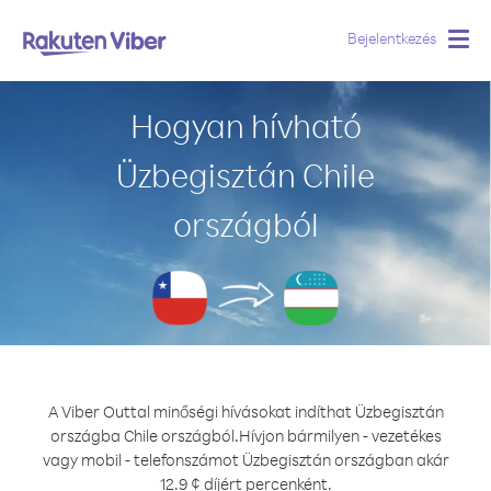
Bejelentkezés
Togg
navig
Hogyan hívható
Üzbegisztán Chile
országból
A Viber Outtal minőségi hívásokat indíthat Üzbegisztán
országba Chile országból.
Hívjon bármilyen - vezetékes
vagy mobil - telefonszámot Üzbegisztán országban akár
12.9 ¢ díjért percenként.