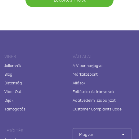
VIBER
VÁLLALAT
Jellemzők
A Viber névjegye
Blog
Márkaközpont
Biztonság
Állások
Viber Out
Feltételek és irányelvek
Díjak
Adatvédelmi szabályzat
Támogatás
Customer Complaints Code
LETÖLTÉS
Magyar