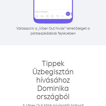
Válassza ki a „Viber Out hívás” lehetőséget a
párbeszédablak fejlécében
Tippek
Üzbegisztán
hívásához
Dominika
országból
A Viber Out több hívásidőt biztosít