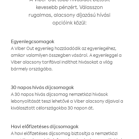
kevesebb pénzért. Válasszon
rugalmas, alacsony díjazású hívási
opcióink közül:
Egyenlegcsomagok
A Viber Out egyenleg hozzáadódik az egyenlegéhez,
amikor valamilyen összegben vásárol. A egyenleggel a
Viber alacsony tarifáival indíthat hívásokat a világ
bármely országába.
30 napos hívás díjcsomagok
A 30 napos hívás díjcsomag nemzetközi hívások
lebonyolítását teszi lehetővé a Viber alacsony díjaival a
kiválasztott célországokba 30 napon át.
Havi előfizetéses díjcsomagok
A havi előfizetéses díjcsomag biztosítja a nemzetközi