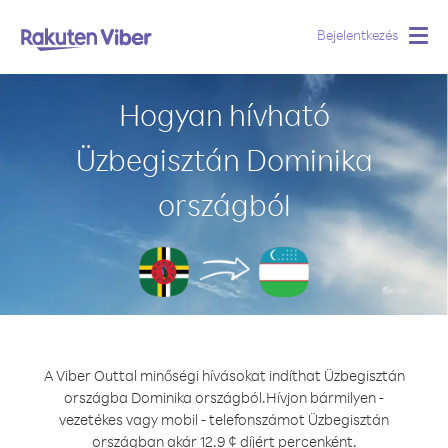
Bejelentkezés
Togg
navig
Hogyan hívható
Üzbegisztán Dominika
országból
A Viber Outtal minőségi hívásokat indíthat Üzbegisztán
országba Dominika országból.
Hívjon bármilyen -
vezetékes vagy mobil - telefonszámot Üzbegisztán
országban akár 12.9 ¢ díjért percenként.