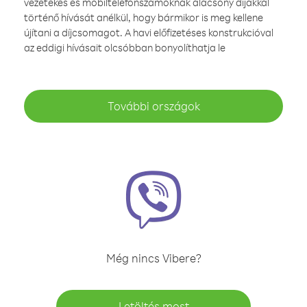
vezetékes és mobiltelefonszámoknak alacsony díjakkal
történő hívását anélkül, hogy bármikor is meg kellene
újítani a díjcsomagot. A havi előfizetéses konstrukcióval
az eddigi hívásait olcsóbban bonyolíthatja le
További országok
Még nincs Vibere?
Letöltés most