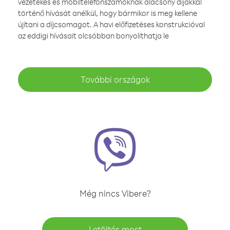
vezetékes és mobiltelefonszámoknak alacsony díjakkal
történő hívását anélkül, hogy bármikor is meg kellene
újítani a díjcsomagot. A havi előfizetéses konstrukcióval
az eddigi hívásait olcsóbban bonyolíthatja le
További országok
Még nincs Vibere?
Letöltés most