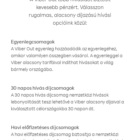
kevesebb pénzért. Válasszon
rugalmas, alacsony díjazású hívási
opcióink közül:
Egyenlegcsomagok
A Viber Out egyenleg hozzáadódik az egyenlegéhez,
amikor valamilyen összegben vásárol. A egyenleggel a
Viber alacsony tarifáival indíthat hívásokat a világ
bármely országába.
30 napos hívás díjcsomagok
A 30 napos hívás díjcsomag nemzetközi hívások
lebonyolítását teszi lehetővé a Viber alacsony díjaival a
kiválasztott célországokba 30 napon át.
Havi előfizetéses díjcsomagok
A havi előfizetéses díjcsomag biztosítja a nemzetközi