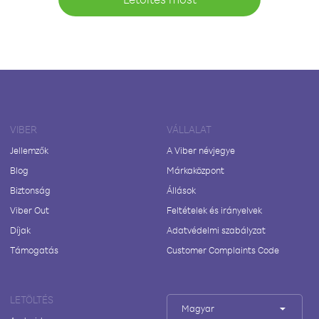
VIBER
VÁLLALAT
Jellemzők
A Viber névjegye
Blog
Márkaközpont
Biztonság
Állások
Viber Out
Feltételek és irányelvek
Díjak
Adatvédelmi szabályzat
Támogatás
Customer Complaints Code
LETÖLTÉS
Magyar