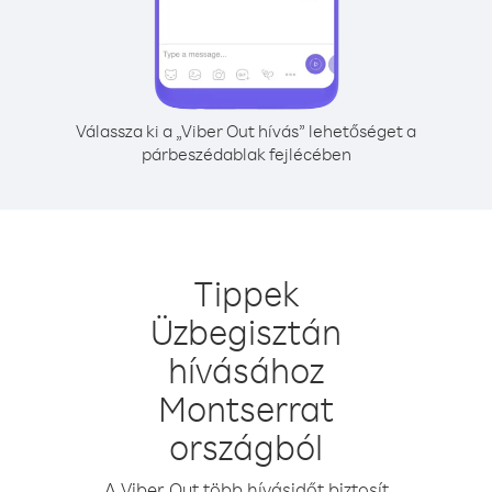
Válassza ki a „Viber Out hívás” lehetőséget a
párbeszédablak fejlécében
Tippek
Üzbegisztán
hívásához
Montserrat
országból
A Viber Out több hívásidőt biztosít