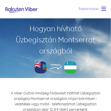
Bejelentkezés
Togg
navig
Hogyan hívható
Üzbegisztán Montserrat
országból
A Viber Outtal minőségi hívásokat indíthat Üzbegisztán
országba Montserrat országból.
Hívjon bármilyen -
vezetékes vagy mobil - telefonszámot Üzbegisztán
országban akár 12.9 ¢ díjért percenként.