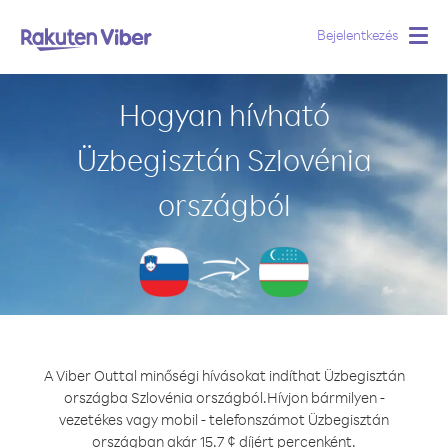
Bejelentkezés
Togg
navig
Hogyan hívható
Üzbegisztán Szlovénia
országból
A Viber Outtal minőségi hívásokat indíthat Üzbegisztán
országba Szlovénia országból.
Hívjon bármilyen -
vezetékes vagy mobil - telefonszámot Üzbegisztán
országban akár 15.7 ¢ díjért percenként.