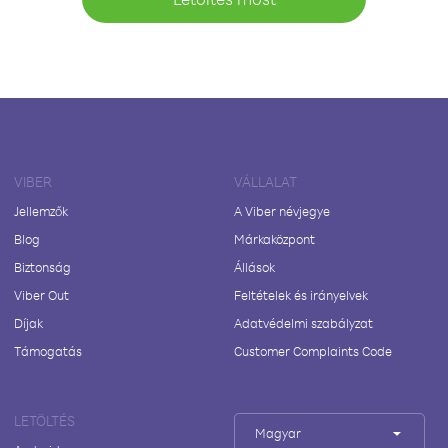
VIBER
VÁLLALAT
Jellemzők
A Viber névjegye
Blog
Márkaközpont
Biztonság
Állások
Viber Out
Feltételek és irányelvek
Díjak
Adatvédelmi szabályzat
Támogatás
Customer Complaints Code
LETÖLTÉS
Magyar