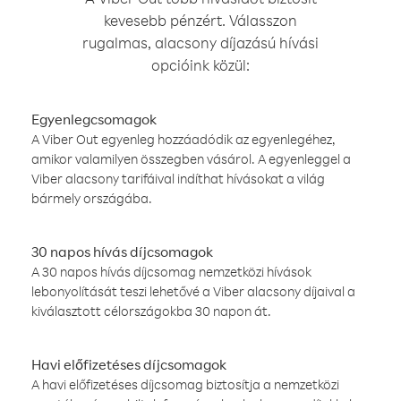
kevesebb pénzért. Válasszon
rugalmas, alacsony díjazású hívási
opcióink közül:
Egyenlegcsomagok
A Viber Out egyenleg hozzáadódik az egyenlegéhez,
amikor valamilyen összegben vásárol. A egyenleggel a
Viber alacsony tarifáival indíthat hívásokat a világ
bármely országába.
30 napos hívás díjcsomagok
A 30 napos hívás díjcsomag nemzetközi hívások
lebonyolítását teszi lehetővé a Viber alacsony díjaival a
kiválasztott célországokba 30 napon át.
Havi előfizetéses díjcsomagok
A havi előfizetéses díjcsomag biztosítja a nemzetközi