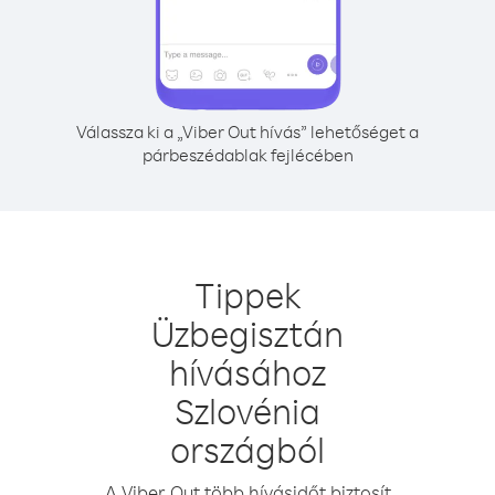
Válassza ki a „Viber Out hívás” lehetőséget a
párbeszédablak fejlécében
Tippek
Üzbegisztán
hívásához
Szlovénia
országból
A Viber Out több hívásidőt biztosít