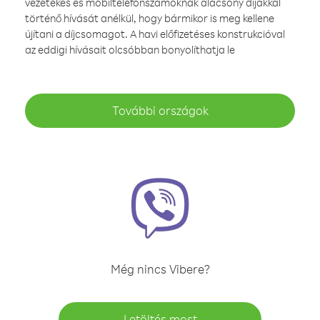
vezetékes és mobiltelefonszámoknak alacsony díjakkal
történő hívását anélkül, hogy bármikor is meg kellene
újítani a díjcsomagot. A havi előfizetéses konstrukcióval
az eddigi hívásait olcsóbban bonyolíthatja le
További országok
Még nincs Vibere?
Letöltés most