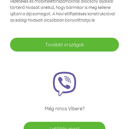
vezetékes és mobiltelefonszámoknak alacsony díjakkal
történő hívását anélkül, hogy bármikor is meg kellene
újítani a díjcsomagot. A havi előfizetéses konstrukcióval
az eddigi hívásait olcsóbban bonyolíthatja le
További országok
Még nincs Vibere?
Letöltés most