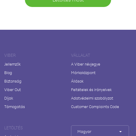
VIBER
VÁLLALAT
Jellemzők
A Viber névjegye
Blog
Márkaközpont
Biztonság
Állások
Viber Out
Feltételek és irányelvek
Díjak
Adatvédelmi szabályzat
Támogatás
Customer Complaints Code
LETÖLTÉS
Magyar