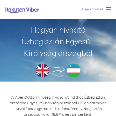
Bejelentkezés
Togg
navig
Hogyan hívható
Üzbegisztán Egyesült
Királyság országból
A Viber Outtal minőségi hívásokat indíthat Üzbegisztán
országba Egyesült Királyság országból.
Hívjon bármilyen
- vezetékes vagy mobil - telefonszámot Üzbegisztán
országban akár 15.5 ¢ díjért percenként.