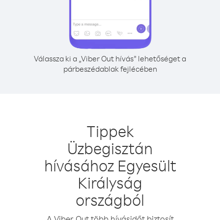
Válassza ki a „Viber Out hívás” lehetőséget a
párbeszédablak fejlécében
Tippek
Üzbegisztán
hívásához Egyesült
Királyság
országból
A Viber Out több hívásidőt biztosít