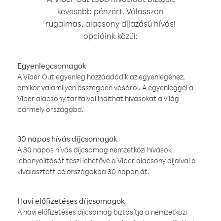
kevesebb pénzért. Válasszon
rugalmas, alacsony díjazású hívási
opcióink közül:
Egyenlegcsomagok
A Viber Out egyenleg hozzáadódik az egyenlegéhez,
amikor valamilyen összegben vásárol. A egyenleggel a
Viber alacsony tarifáival indíthat hívásokat a világ
bármely országába.
30 napos hívás díjcsomagok
A 30 napos hívás díjcsomag nemzetközi hívások
lebonyolítását teszi lehetővé a Viber alacsony díjaival a
kiválasztott célországokba 30 napon át.
Havi előfizetéses díjcsomagok
A havi előfizetéses díjcsomag biztosítja a nemzetközi