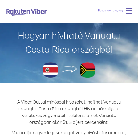
Bejelentkezés
Togg
navig
Hogyan hívható Vanuatu
Costa Rica országból
A Viber Outtal minőségi hívásokat indíthat Vanuatu
országba Costa Rica országból.
Hívjon bármilyen -
vezetékes vagy mobil - telefonszámot Vanuatu
országban akár $1.15 díjért percenként.
Vásároljon egyenlegcsomagot vagy hívási díjcsomagot,