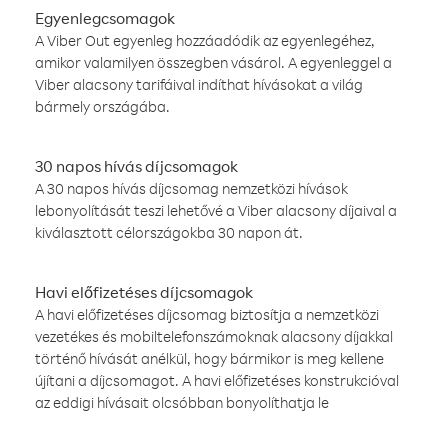
Egyenlegcsomagok
A Viber Out egyenleg hozzáadódik az egyenlegéhez,
amikor valamilyen összegben vásárol. A egyenleggel a
Viber alacsony tarifáival indíthat hívásokat a világ
bármely országába.
30 napos hívás díjcsomagok
A 30 napos hívás díjcsomag nemzetközi hívások
lebonyolítását teszi lehetővé a Viber alacsony díjaival a
kiválasztott célországokba 30 napon át.
Havi előfizetéses díjcsomagok
A havi előfizetéses díjcsomag biztosítja a nemzetközi
vezetékes és mobiltelefonszámoknak alacsony díjakkal
történő hívását anélkül, hogy bármikor is meg kellene
újítani a díjcsomagot. A havi előfizetéses konstrukcióval
az eddigi hívásait olcsóbban bonyolíthatja le