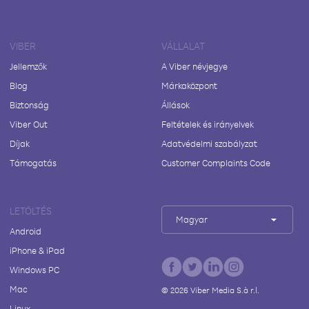
VIBER
VÁLLALAT
Jellemzők
A Viber névjegye
Blog
Márkaközpont
Biztonság
Állások
Viber Out
Feltételek és irányelvek
Díjak
Adatvédelmi szabályzat
Támogatás
Customer Complaints Code
LETÖLTÉS
Magyar
Android
iPhone & iPad
Windows PC
Mac
©
2026
Viber Media S.à r.l.
Linux