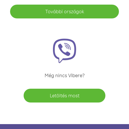
További országok
Még nincs Vibere?
Letöltés most