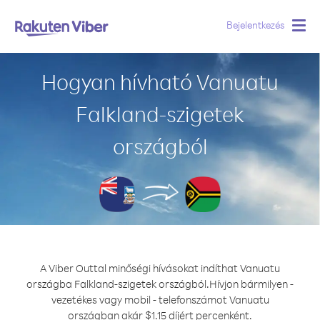
Bejelentkezés
Togg
navig
Hogyan hívható Vanuatu
Falkland-szigetek
országból
A Viber Outtal minőségi hívásokat indíthat Vanuatu
országba Falkland-szigetek országból.
Hívjon bármilyen -
vezetékes vagy mobil - telefonszámot Vanuatu
országban akár $1.15 díjért percenként.