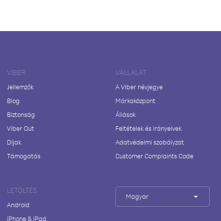
VIBER
VÁLLALAT
Jellemzők
A Viber névjegye
Blog
Márkaközpont
Biztonság
Állások
Viber Out
Feltételek és irányelvek
Díjak
Adatvédelmi szabályzat
Támogatás
Customer Complaints Code
LETÖLTÉS
Magyar
Android
iPhone & iPad