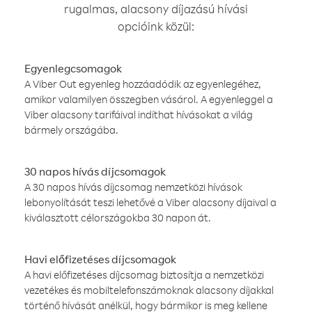
rugalmas, alacsony díjazású hívási
opcióink közül:
Egyenlegcsomagok
A Viber Out egyenleg hozzáadódik az egyenlegéhez,
amikor valamilyen összegben vásárol. A egyenleggel a
Viber alacsony tarifáival indíthat hívásokat a világ
bármely országába.
30 napos hívás díjcsomagok
A 30 napos hívás díjcsomag nemzetközi hívások
lebonyolítását teszi lehetővé a Viber alacsony díjaival a
kiválasztott célországokba 30 napon át.
Havi előfizetéses díjcsomagok
A havi előfizetéses díjcsomag biztosítja a nemzetközi
vezetékes és mobiltelefonszámoknak alacsony díjakkal
történő hívását anélkül, hogy bármikor is meg kellene