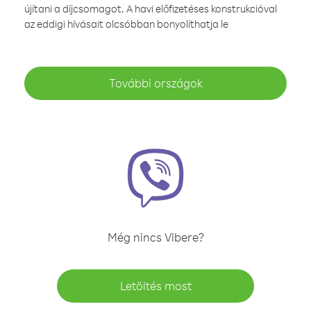
újítani a díjcsomagot. A havi előfizetéses konstrukcióval
az eddigi hívásait olcsóbban bonyolíthatja le
További országok
Még nincs Vibere?
Letöltés most