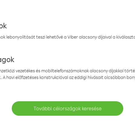
ok
k lebonyolítását teszi lehetővé a Viber alacsony díjaival a kiválas
magok
emzetközi vezetékes és mobiltelefonszámoknak alacsony díjakkal törté
. A havi előfizetéses konstrukcióval az eddigi hívásait olcsóbban bony
További célországok keresése