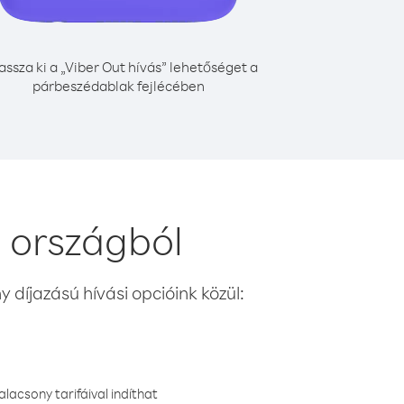
assza ki a „Viber Out hívás” lehetőséget a
párbeszédablak fejlécében
 országból
 díjazású hívási opcióink közül:
lacsony tarifáival indíthat