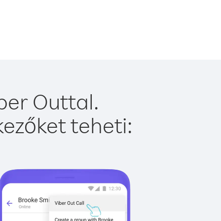
er Outtal.
ezőket teheti: