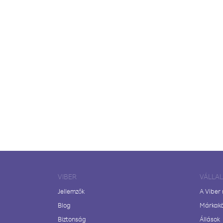
VIBER
VÁLLA
Jellemzők
A Viber
Blog
Márkak
Biztonság
Állások