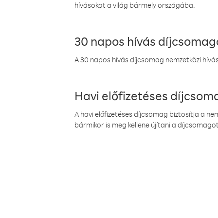
hívásokat a világ bármely országába.
30 napos hívás díjcsomag
A 30 napos hívás díjcsomag nemzetközi híváso
Havi előfizetéses díjcso
A havi előfizetéses díjcsomag biztosítja a n
bármikor is meg kellene újítani a díjcsomagot