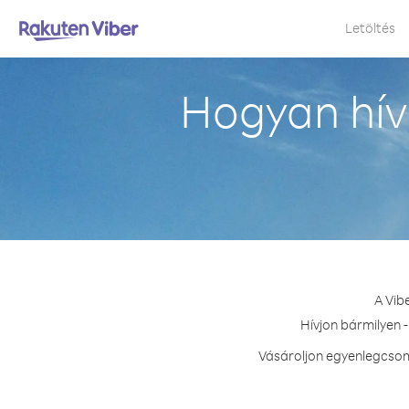
Letöltés
Hogyan hív
A Vib
Hívjon bármilyen 
Vásároljon egyenlegcsoma