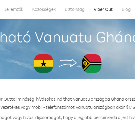
Jellemzők
Közösségek
Biztonság
Viber Out
Blog
ható Vanuatu Ghán
er Outtal minőségi hívásokat indíthat Vanuatu országba Ghána orsz
- vezetékes vagy mobil - telefonszámot Vanuatu országban akár $1.15 
got vagy hívási díjcsomagot, hogy a legjobb percenkénti díjért h