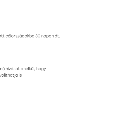
ztott célországokba 30 napon át.
nő hívását anélkül, hogy
olíthatja le