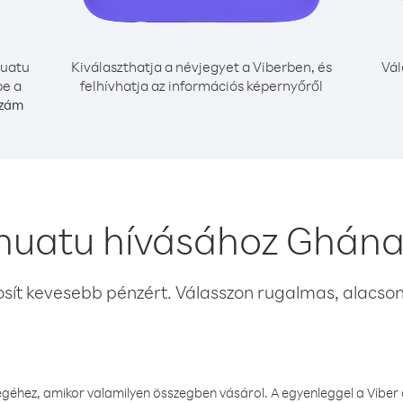
uatu
Kiválaszthatja a névjegyet a Viberben, és
Vál
be a
felhívhatja az információs képernyőről
szám
nuatu hívásához Ghána
osít kevesebb pénzért. Válasszon rugalmas, alacsony
éhez, amikor valamilyen összegben vásárol. A egyenleggel a Viber a