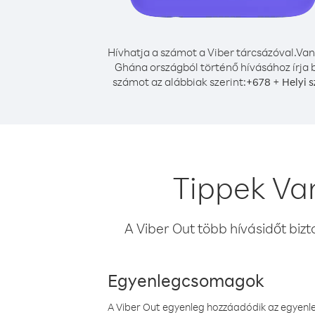
Hívhatja a számot a Viber tárcsázóval.
Van
Ghána országból történő hívásához írja 
számot az alábbiak szerint:
+
+
678
Helyi 
Tippek Va
A Viber Out több hívásidőt bizt
Egyenlegcsomagok
A Viber Out egyenleg hozzáadódik az egyenleg