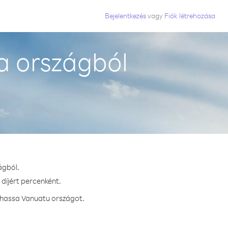
Bejelentkezés
vagy
Fiók létrehozása
a országból
ágból.
díjért percenként.
ívhassa Vanuatu országot.