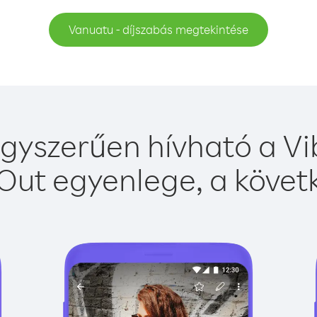
Vanuatu - díjszabás megtekintése
gyszerűen hívható a Vib
Out egyenlege, a követk