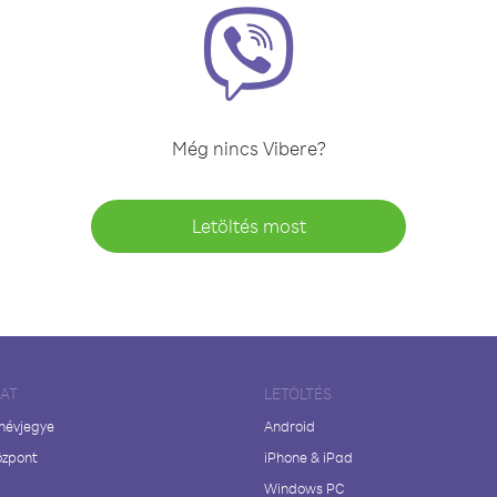
Még nincs Vibere?
Letöltés most
LAT
LETÖLTÉS
 névjegye
Android
özpont
iPhone & iPad
Windows PC