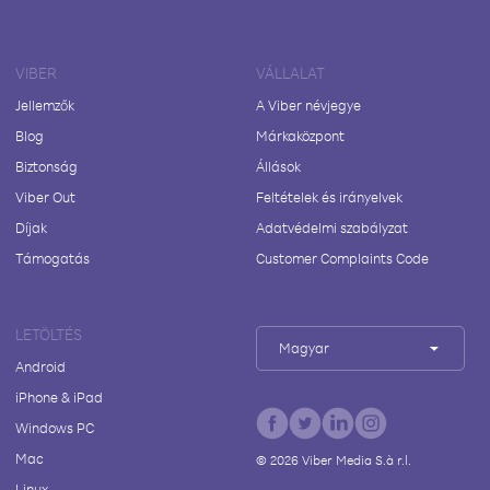
VIBER
VÁLLALAT
Jellemzők
A Viber névjegye
Blog
Márkaközpont
Biztonság
Állások
Viber Out
Feltételek és irányelvek
Díjak
Adatvédelmi szabályzat
Támogatás
Customer Complaints Code
LETÖLTÉS
Magyar
Android
iPhone & iPad
Windows PC
Mac
©
2026
Viber Media S.à r.l.
Linux