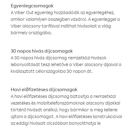
Egyenlegcsomagok
A Viber Out egyenleg hozzáadódik az egyenlegéhez,
amikor valamilyen összegben vásárol. A egyenleggel a
Viber alacsony tarifáival indíthat hívásokat a világ
bármely országába.
30 napos hívás díjcsomagok
A 30 napos hívás díjcsomag nemzetközi hívások
lebonyolítását teszi lehetővé a Viber alacsony díjaival a
kiválasztott célországokba 30 napon át.
Havi előfizetéses díjcsomagok
A havi előfizetéses díjcsomag biztosítja a nemzetközi
vezetékes és mobiltelefonszámoknak alacsony díjakkal
történő hívását anélkül, hogy bármikor is meg kellene
újítani a díjcsomagot. A havi előfizetéses konstrukcióval
az eddigi hívásait olcsóbban bonyolíthatja le