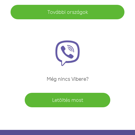
További országok
Még nincs Vibere?
Letöltés most