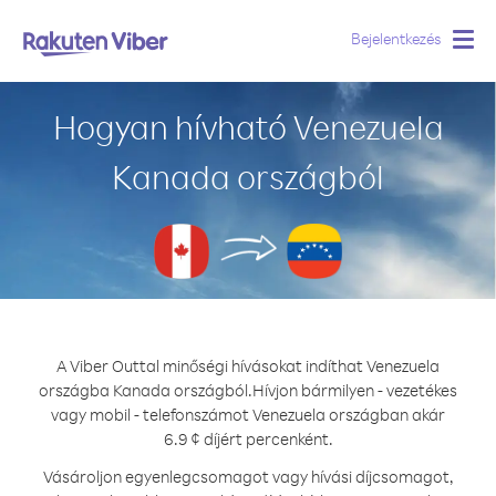
Bejelentkezés
Togg
navig
Hogyan hívható Venezuela
Kanada országból
A Viber Outtal minőségi hívásokat indíthat Venezuela
országba Kanada országból.
Hívjon bármilyen - vezetékes
vagy mobil - telefonszámot Venezuela országban akár
6.9 ¢ díjért percenként.
Vásároljon egyenlegcsomagot vagy hívási díjcsomagot,