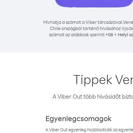
Hívhatja a számot a Viber tárcsázóval.
Vene
Chile országból történő hívásához írja b
számot az alábbiak szerint:
+
+
58
Helyi s
Tippek Ve
A Viber Out több hívásidőt bizt
Egyenlegcsomagok
A Viber Out egyenleg hozzáadódik az egyenleg