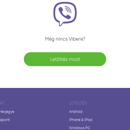
Még nincs Vibere?
Letöltés most
LAT
LETÖLTÉS
 névjegye
Android
özpont
iPhone & iPad
Windows PC