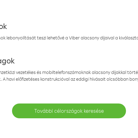
ok
k lebonyolítását teszi lehetővé a Viber alacsony díjaival a kiválas
magok
emzetközi vezetékes és mobiltelefonszámoknak alacsony díjakkal törté
. A havi előfizetéses konstrukcióval az eddigi hívásait olcsóbban bony
További célországok keresése