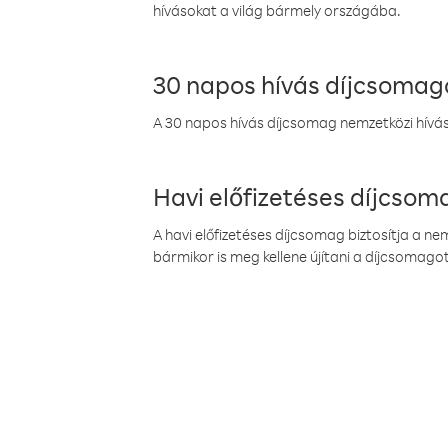
hívásokat a világ bármely országába.
30 napos hívás díjcsomag
A 30 napos hívás díjcsomag nemzetközi híváso
Havi előfizetéses díjcso
A havi előfizetéses díjcsomag biztosítja a n
bármikor is meg kellene újítani a díjcsomagot