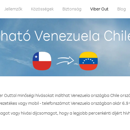
Jellemzők
Közösségek
Biztonság
Viber Out
Blog
ható Venezuela Chil
er Outtal minőségi hívásokat indíthat Venezuela országba Chile orsz
 vezetékes vagy mobil - telefonszámot Venezuela országban akár 6.9 ¢
got vagy hívási díjcsomagot, hogy a legjobb percenkénti díjért hív