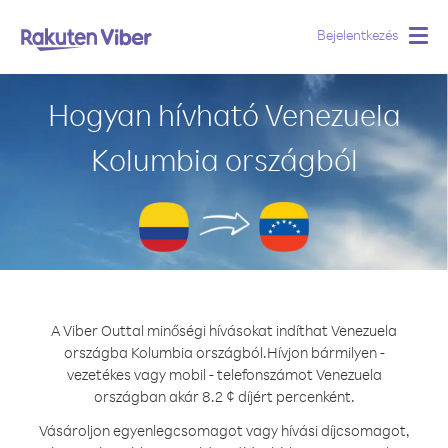
Bejelentkezés
Togg
navig
Hogyan hívható Venezuela
Kolumbia országból
A Viber Outtal minőségi hívásokat indíthat Venezuela
országba Kolumbia országból.
Hívjon bármilyen -
vezetékes vagy mobil - telefonszámot Venezuela
országban akár 8.2 ¢ díjért percenként.
Vásároljon egyenlegcsomagot vagy hívási díjcsomagot,