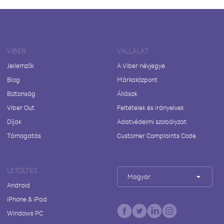
VIBER
VÁLLALAT
Jellemzők
A Viber névjegye
Blog
Márkaközpont
Biztonság
Állások
Viber Out
Feltételek és irányelvek
Díjak
Adatvédelmi szabályzat
Támogatás
Customer Complaints Code
LETÖLTÉS
Magyar
Android
iPhone & iPad
Windows PC