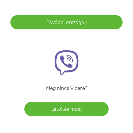
További országok
Még nincs Vibere?
Letöltés most