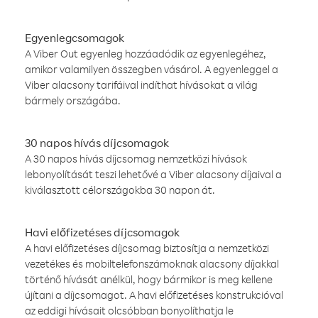
Egyenlegcsomagok
A Viber Out egyenleg hozzáadódik az egyenlegéhez,
amikor valamilyen összegben vásárol. A egyenleggel a
Viber alacsony tarifáival indíthat hívásokat a világ
bármely országába.
30 napos hívás díjcsomagok
A 30 napos hívás díjcsomag nemzetközi hívások
lebonyolítását teszi lehetővé a Viber alacsony díjaival a
kiválasztott célországokba 30 napon át.
Havi előfizetéses díjcsomagok
A havi előfizetéses díjcsomag biztosítja a nemzetközi
vezetékes és mobiltelefonszámoknak alacsony díjakkal
történő hívását anélkül, hogy bármikor is meg kellene
újítani a díjcsomagot. A havi előfizetéses konstrukcióval
az eddigi hívásait olcsóbban bonyolíthatja le