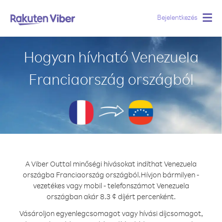
Bejelentkezés
Togg
navig
Hogyan hívható Venezuela
Franciaország országból
A Viber Outtal minőségi hívásokat indíthat Venezuela
országba Franciaország országból.
Hívjon bármilyen -
vezetékes vagy mobil - telefonszámot Venezuela
országban akár 8.3 ¢ díjért percenként.
Vásároljon egyenlegcsomagot vagy hívási díjcsomagot,