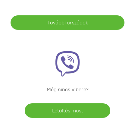
További országok
Még nincs Vibere?
Letöltés most