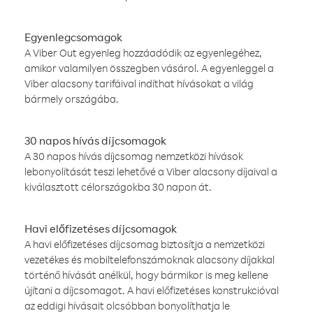
Egyenlegcsomagok
A Viber Out egyenleg hozzáadódik az egyenlegéhez,
amikor valamilyen összegben vásárol. A egyenleggel a
Viber alacsony tarifáival indíthat hívásokat a világ
bármely országába.
30 napos hívás díjcsomagok
A 30 napos hívás díjcsomag nemzetközi hívások
lebonyolítását teszi lehetővé a Viber alacsony díjaival a
kiválasztott célországokba 30 napon át.
Havi előfizetéses díjcsomagok
A havi előfizetéses díjcsomag biztosítja a nemzetközi
vezetékes és mobiltelefonszámoknak alacsony díjakkal
történő hívását anélkül, hogy bármikor is meg kellene
újítani a díjcsomagot. A havi előfizetéses konstrukcióval
az eddigi hívásait olcsóbban bonyolíthatja le