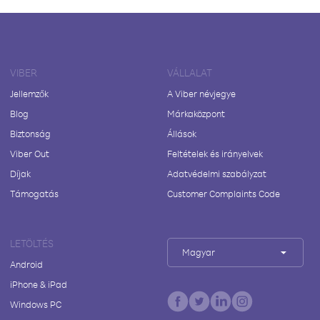
VIBER
VÁLLALAT
Jellemzők
A Viber névjegye
Blog
Márkaközpont
Biztonság
Állások
Viber Out
Feltételek és irányelvek
Díjak
Adatvédelmi szabályzat
Támogatás
Customer Complaints Code
LETÖLTÉS
Magyar
Android
iPhone & iPad
Windows PC