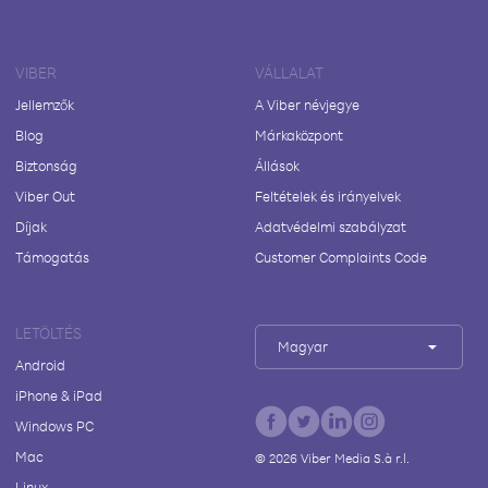
VIBER
VÁLLALAT
Jellemzők
A Viber névjegye
Blog
Márkaközpont
Biztonság
Állások
Viber Out
Feltételek és irányelvek
Díjak
Adatvédelmi szabályzat
Támogatás
Customer Complaints Code
LETÖLTÉS
Magyar
Android
iPhone & iPad
Windows PC
Mac
©
2026
Viber Media S.à r.l.
Linux