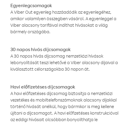
Egyenlegcsomagok
A Viber Out egyenleg hozzáadódik az egyenlegéhez,
amikor valamilyen összegben vásárol. A egyenleggel a
Viber alacsony tarifáival indíthat hívásokat a világ
bármely országába.
30 napos hívás díjcsomagok
A 30 napos hívás díjcsomag nemzetközi hívások
lebonyolítását teszi lehetővé a Viber alacsony díjaival a
kiválasztott célországokba 30 napon át.
Havi előfizetéses díjcsomagok
A havi előfizetéses díjcsomag biztosítja a nemzetközi
vezetékes és mobiltelefonszámoknak alacsony díjakkal
történő hívását anélkül, hogy bármikor is meg kellene
újítani a díjcsomagot. A havi előfizetéses konstrukcióval
az eddigi hívásait olcsóbban bonyolíthatja le