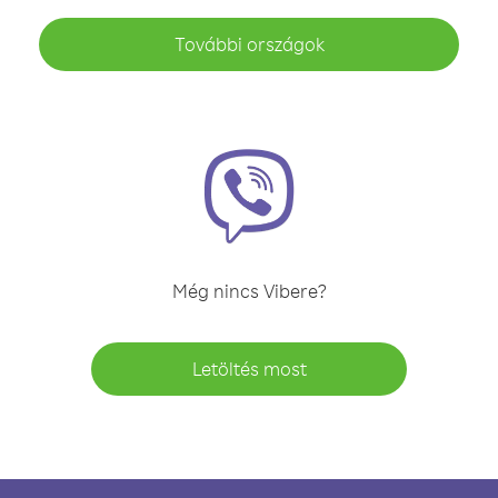
További országok
Még nincs Vibere?
Letöltés most