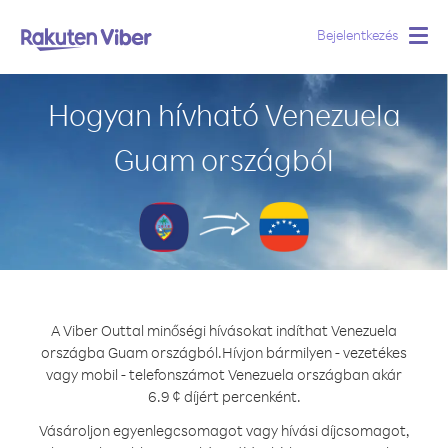
Bejelentkezés
Togg
navig
Hogyan hívható Venezuela
Guam országból
A Viber Outtal minőségi hívásokat indíthat Venezuela
országba Guam országból.
Hívjon bármilyen - vezetékes
vagy mobil - telefonszámot Venezuela országban akár
6.9 ¢ díjért percenként.
Vásároljon egyenlegcsomagot vagy hívási díjcsomagot,