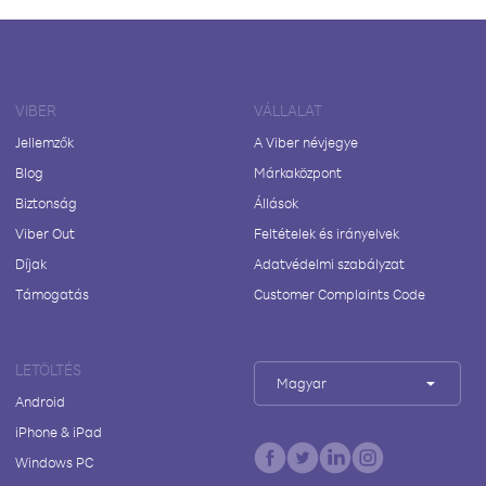
VIBER
VÁLLALAT
Jellemzők
A Viber névjegye
Blog
Márkaközpont
Biztonság
Állások
Viber Out
Feltételek és irányelvek
Díjak
Adatvédelmi szabályzat
Támogatás
Customer Complaints Code
LETÖLTÉS
Magyar
Android
iPhone & iPad
Windows PC