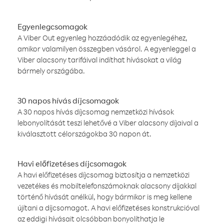
Egyenlegcsomagok
A Viber Out egyenleg hozzáadódik az egyenlegéhez,
amikor valamilyen összegben vásárol. A egyenleggel a
Viber alacsony tarifáival indíthat hívásokat a világ
bármely országába.
30 napos hívás díjcsomagok
A 30 napos hívás díjcsomag nemzetközi hívások
lebonyolítását teszi lehetővé a Viber alacsony díjaival a
kiválasztott célországokba 30 napon át.
Havi előfizetéses díjcsomagok
A havi előfizetéses díjcsomag biztosítja a nemzetközi
vezetékes és mobiltelefonszámoknak alacsony díjakkal
történő hívását anélkül, hogy bármikor is meg kellene
újítani a díjcsomagot. A havi előfizetéses konstrukcióval
az eddigi hívásait olcsóbban bonyolíthatja le