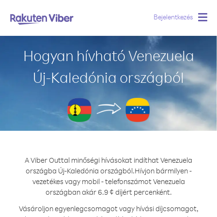
Bejelentkezés
Togg
navig
Hogyan hívható Venezuela
Új-Kaledónia országból
A Viber Outtal minőségi hívásokat indíthat Venezuela
országba Új-Kaledónia országból.
Hívjon bármilyen -
vezetékes vagy mobil - telefonszámot Venezuela
országban akár 6.9 ¢ díjért percenként.
Vásároljon egyenlegcsomagot vagy hívási díjcsomagot,