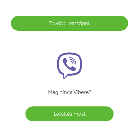
További országok
Még nincs Vibere?
Letöltés most