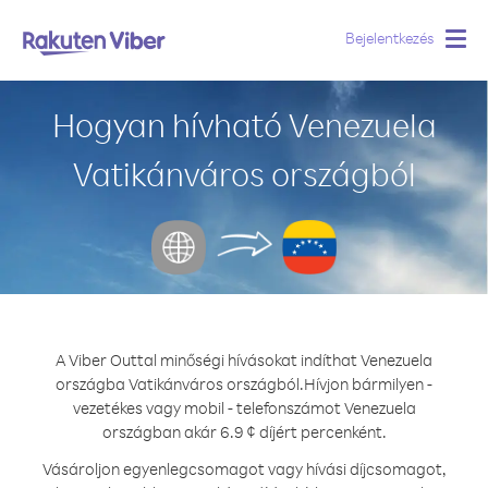
Bejelentkezés
Togg
navig
Hogyan hívható Venezuela
Vatikánváros országból
A Viber Outtal minőségi hívásokat indíthat Venezuela
országba Vatikánváros országból.
Hívjon bármilyen -
vezetékes vagy mobil - telefonszámot Venezuela
országban akár 6.9 ¢ díjért percenként.
Vásároljon egyenlegcsomagot vagy hívási díjcsomagot,