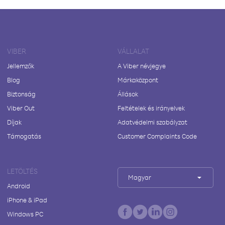
VIBER
VÁLLALAT
Jellemzők
A Viber névjegye
Blog
Márkaközpont
Biztonság
Állások
Viber Out
Feltételek és irányelvek
Díjak
Adatvédelmi szabályzat
Támogatás
Customer Complaints Code
LETÖLTÉS
Magyar
Android
iPhone & iPad
Windows PC