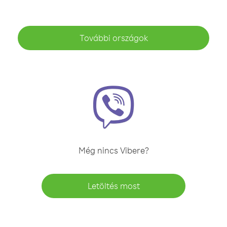
További országok
Még nincs Vibere?
Letöltés most