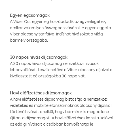
Egyenlegcsomagok
A Viber Out egyenleg hozzáadódik az egyenlegéhez,
amikor valamilyen összegben vásárol. A egyenleggel a
Viber alacsony tarifáival indíthat hívásokat a világ
bármely országába.
30 napos hívás díjcsomagok
A 30 napos hívás díjcsomag nemzetközi hívások
lebonyolítását teszi lehetővé a Viber alacsony díjaival a
kiválasztott célországokba 30 napon át.
Havi előfizetéses díjcsomagok
A havi előfizetéses díjcsomag biztosítja a nemzetközi
vezetékes és mobiltelefonszámoknak alacsony díjakkal
történő hívását anélkül, hogy bármikor is meg kellene
újítani a díjcsomagot. A havi előfizetéses konstrukcióval
az eddigi hívásait olcsóbban bonyolíthatja le