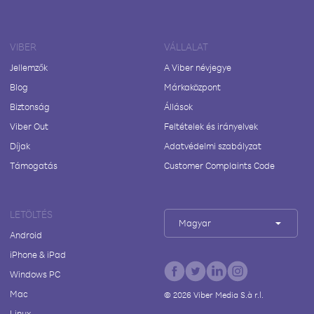
VIBER
VÁLLALAT
Jellemzők
A Viber névjegye
Blog
Márkaközpont
Biztonság
Állások
Viber Out
Feltételek és irányelvek
Díjak
Adatvédelmi szabályzat
Támogatás
Customer Complaints Code
LETÖLTÉS
Magyar
Android
iPhone & iPad
Windows PC
Mac
©
2026
Viber Media S.à r.l.
Linux