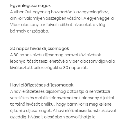
Egyenlegcsomagok
A Viber Out egyenleg hozzáadódik az egyenlegéhez,
amikor valamilyen összegben vásárol. A egyenleggel a
Viber alacsony tarifáival indíthat hívásokat a világ
bármely országába.
30 napos hívás díjcsomagok
A 30 napos hívás díjcsomag nemzetközi hívások
lebonyolítását teszi lehetővé a Viber alacsony díjaival a
kiválasztott célországokba 30 napon át.
Havi előfizetéses díjcsomagok
A havi előfizetéses díjcsomag biztosítja a nemzetközi
vezetékes és mobiltelefonszámoknak alacsony díjakkal
történő hívását anélkül, hogy bármikor is meg kellene
újítani a díjcsomagot. A havi előfizetéses konstrukcióval
az eddigi hívásait olcsóbban bonyolíthatja le