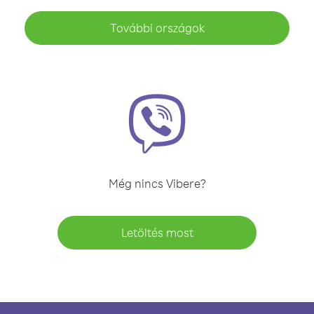
További országok
Még nincs Vibere?
Letöltés most