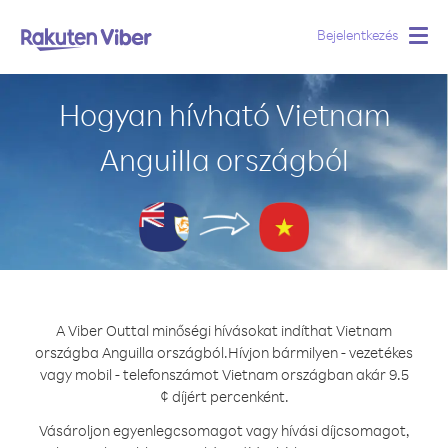
Bejelentkezés
Togg
navig
Hogyan hívható Vietnam
Anguilla országból
A Viber Outtal minőségi hívásokat indíthat Vietnam
országba Anguilla országból.
Hívjon bármilyen - vezetékes
vagy mobil - telefonszámot Vietnam országban akár 9.5
¢ díjért percenként.
Vásároljon egyenlegcsomagot vagy hívási díjcsomagot,