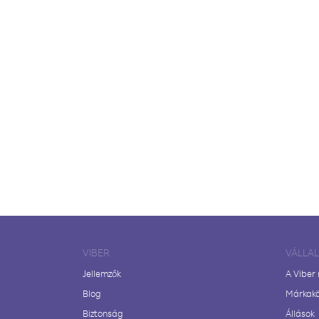
VIBER
VÁLLA
Jellemzők
A Viber
Blog
Márkak
Biztonság
Állások