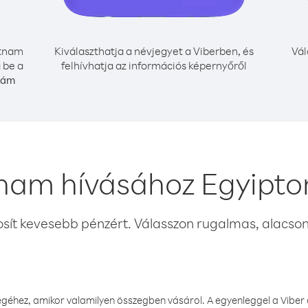
tnam
Kiválaszthatja a névjegyet a Viberben, és
Vál
 be a
felhívhatja az információs képernyőről
zám
tnam hívásához Egyipto
osít kevesebb pénzért. Válasszon rugalmas, alacsony
éhez, amikor valamilyen összegben vásárol. A egyenleggel a Viber a