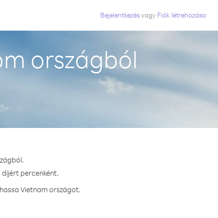
Bejelentkezés
vagy
Fiók létrehozása
om országból
szágból.
 díjért percenként.
ívhassa Vietnam országot.