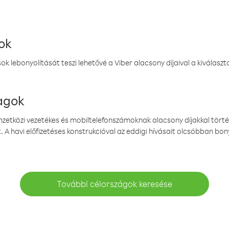
ok
k lebonyolítását teszi lehetővé a Viber alacsony díjaival a kiválas
magok
emzetközi vezetékes és mobiltelefonszámoknak alacsony díjakkal törté
. A havi előfizetéses konstrukcióval az eddigi hívásait olcsóbban bony
További célországok keresése