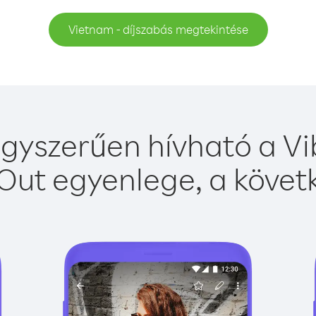
Vietnam - díjszabás megtekintése
gyszerűen hívható a Vib
Out egyenlege, a követk