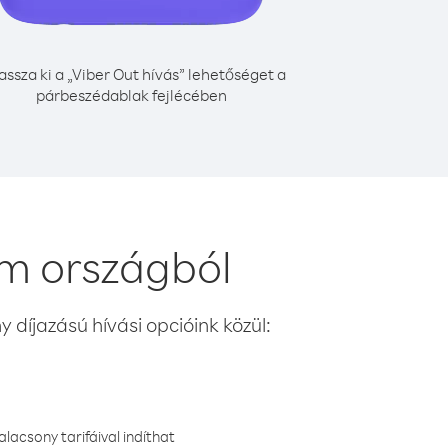
assza ki a „Viber Out hívás” lehetőséget a
párbeszédablak fejlécében
m országból
 díjazású hívási opcióink közül:
lacsony tarifáival indíthat