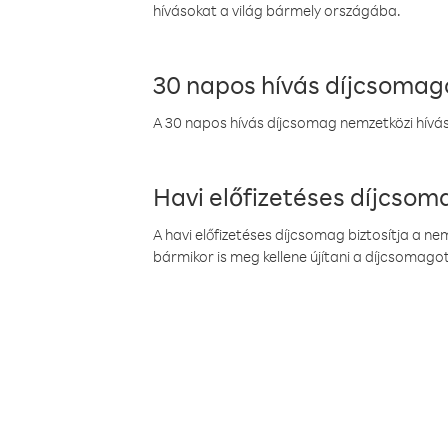
hívásokat a világ bármely országába.
30 napos hívás díjcsomag
A 30 napos hívás díjcsomag nemzetközi híváso
Havi előfizetéses díjcso
A havi előfizetéses díjcsomag biztosítja a n
bármikor is meg kellene újítani a díjcsomagot