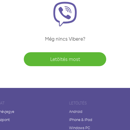
Még nincs Vibere?
Letöltés most
LAT
LETÖLTÉS
 névjegye
Android
özpont
iPhone & iPad
Windows PC