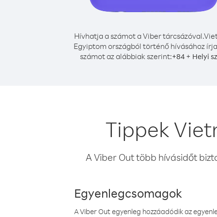
Hívhatja a számot a Viber tárcsázóval.
Vie
Egyiptom országból történő hívásához írja
számot az alábbiak szerint:
+
+
84
Helyi s
Tippek Vie
A Viber Out több hívásidőt bizt
Egyenlegcsomagok
A Viber Out egyenleg hozzáadódik az egyenleg