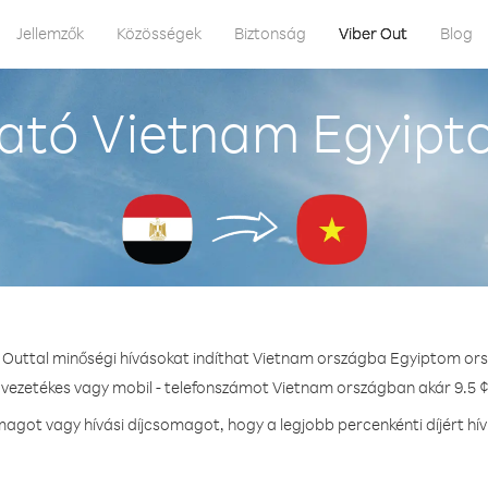
Jellemzők
Közösségek
Biztonság
Viber Out
Blog
ató Vietnam Egyipt
 Outtal minőségi hívásokat indíthat Vietnam országba Egyiptom or
 vezetékes vagy mobil - telefonszámot Vietnam országban akár 9.5 ¢
got vagy hívási díjcsomagot, hogy a legjobb percenkénti díjért h