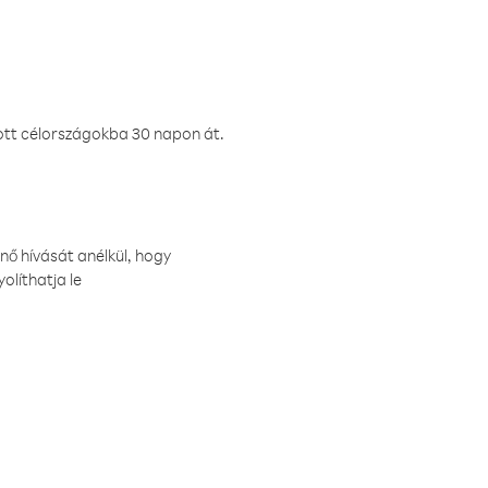
ztott célországokba 30 napon át.
nő hívását anélkül, hogy
olíthatja le