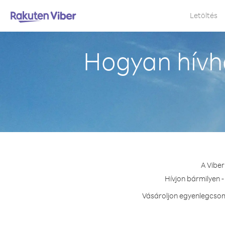
Letöltés
Hogyan hívh
A Viber
Hívjon bármilyen -
Vásároljon egyenlegcsoma