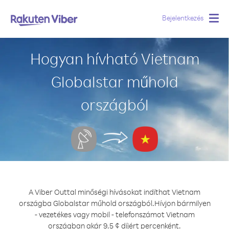
Bejelentkezés
Togg
navig
Hogyan hívható Vietnam
Globalstar műhold
országból
A Viber Outtal minőségi hívásokat indíthat Vietnam
országba Globalstar műhold országból.
Hívjon bármilyen
- vezetékes vagy mobil - telefonszámot Vietnam
országban akár 9.5 ¢ díjért percenként.