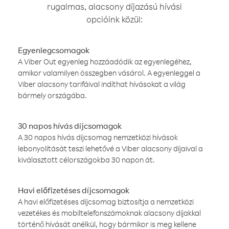
rugalmas, alacsony díjazású hívási
opcióink közül:
Egyenlegcsomagok
A Viber Out egyenleg hozzáadódik az egyenlegéhez,
amikor valamilyen összegben vásárol. A egyenleggel a
Viber alacsony tarifáival indíthat hívásokat a világ
bármely országába.
30 napos hívás díjcsomagok
A 30 napos hívás díjcsomag nemzetközi hívások
lebonyolítását teszi lehetővé a Viber alacsony díjaival a
kiválasztott célországokba 30 napon át.
Havi előfizetéses díjcsomagok
A havi előfizetéses díjcsomag biztosítja a nemzetközi
vezetékes és mobiltelefonszámoknak alacsony díjakkal
történő hívását anélkül, hogy bármikor is meg kellene