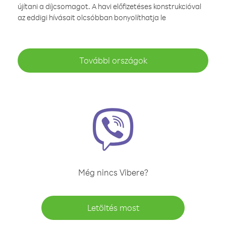
újítani a díjcsomagot. A havi előfizetéses konstrukcióval
az eddigi hívásait olcsóbban bonyolíthatja le
További országok
Még nincs Vibere?
Letöltés most