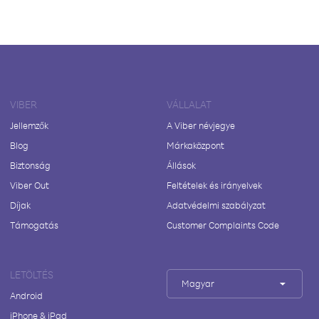
VIBER
VÁLLALAT
Jellemzők
A Viber névjegye
Blog
Márkaközpont
Biztonság
Állások
Viber Out
Feltételek és irányelvek
Díjak
Adatvédelmi szabályzat
Támogatás
Customer Complaints Code
LETÖLTÉS
Magyar
Android
iPhone & iPad