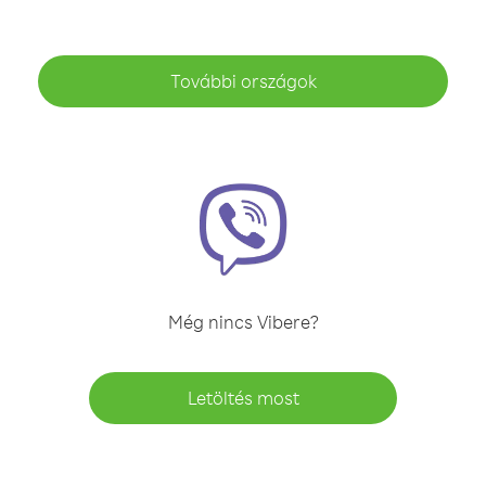
További országok
Még nincs Vibere?
Letöltés most