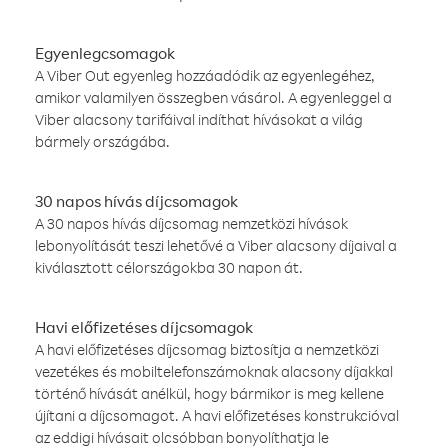
Egyenlegcsomagok
A Viber Out egyenleg hozzáadódik az egyenlegéhez,
amikor valamilyen összegben vásárol. A egyenleggel a
Viber alacsony tarifáival indíthat hívásokat a világ
bármely országába.
30 napos hívás díjcsomagok
A 30 napos hívás díjcsomag nemzetközi hívások
lebonyolítását teszi lehetővé a Viber alacsony díjaival a
kiválasztott célországokba 30 napon át.
Havi előfizetéses díjcsomagok
A havi előfizetéses díjcsomag biztosítja a nemzetközi
vezetékes és mobiltelefonszámoknak alacsony díjakkal
történő hívását anélkül, hogy bármikor is meg kellene
újítani a díjcsomagot. A havi előfizetéses konstrukcióval
az eddigi hívásait olcsóbban bonyolíthatja le