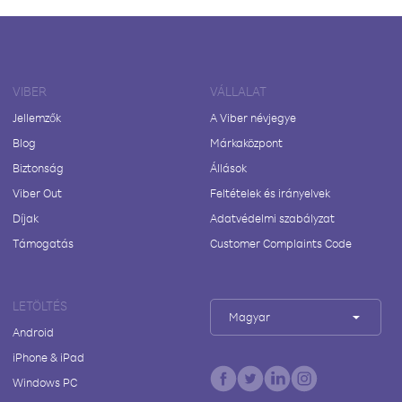
VIBER
VÁLLALAT
Jellemzők
A Viber névjegye
Blog
Márkaközpont
Biztonság
Állások
Viber Out
Feltételek és irányelvek
Díjak
Adatvédelmi szabályzat
Támogatás
Customer Complaints Code
LETÖLTÉS
Magyar
Android
iPhone & iPad
Windows PC