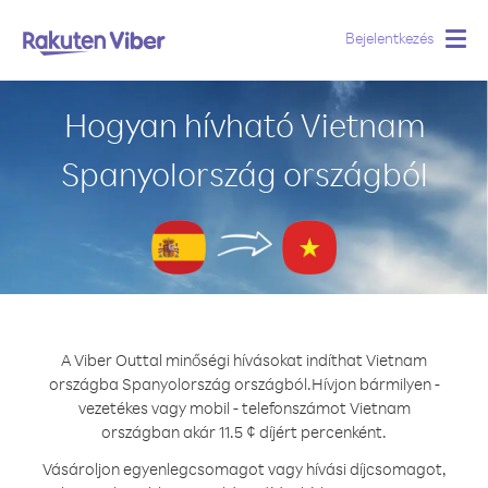
Bejelentkezés
Togg
navig
Hogyan hívható Vietnam
Spanyolország országból
A Viber Outtal minőségi hívásokat indíthat Vietnam
országba Spanyolország országból.
Hívjon bármilyen -
vezetékes vagy mobil - telefonszámot Vietnam
országban akár 11.5 ¢ díjért percenként.
Vásároljon egyenlegcsomagot vagy hívási díjcsomagot,