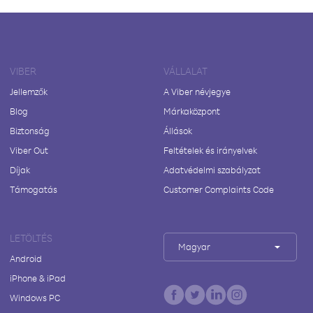
VIBER
VÁLLALAT
Jellemzők
A Viber névjegye
Blog
Márkaközpont
Biztonság
Állások
Viber Out
Feltételek és irányelvek
Díjak
Adatvédelmi szabályzat
Támogatás
Customer Complaints Code
LETÖLTÉS
Magyar
Android
iPhone & iPad
Windows PC