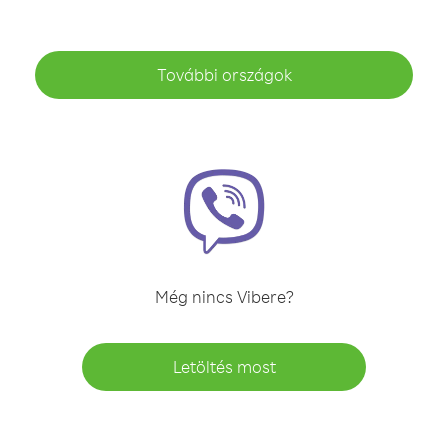
További országok
Még nincs Vibere?
Letöltés most