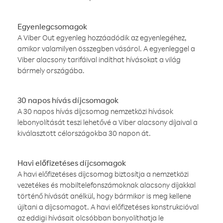
Egyenlegcsomagok
A Viber Out egyenleg hozzáadódik az egyenlegéhez,
amikor valamilyen összegben vásárol. A egyenleggel a
Viber alacsony tarifáival indíthat hívásokat a világ
bármely országába.
30 napos hívás díjcsomagok
A 30 napos hívás díjcsomag nemzetközi hívások
lebonyolítását teszi lehetővé a Viber alacsony díjaival a
kiválasztott célországokba 30 napon át.
Havi előfizetéses díjcsomagok
A havi előfizetéses díjcsomag biztosítja a nemzetközi
vezetékes és mobiltelefonszámoknak alacsony díjakkal
történő hívását anélkül, hogy bármikor is meg kellene
újítani a díjcsomagot. A havi előfizetéses konstrukcióval
az eddigi hívásait olcsóbban bonyolíthatja le