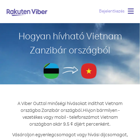
Bejelentkezés
Togg
navig
Hogyan hívható Vietnam
Zanzibár országból
A Viber Outtal minőségi hívásokat indíthat Vietnam
országba Zanzibár országból.
Hívjon bármilyen -
vezetékes vagy mobil - telefonszámot Vietnam
országban akár 9.5 ¢ díjért percenként.
Vásároljon egyenlegcsomagot vagy hívási díjcsomagot,