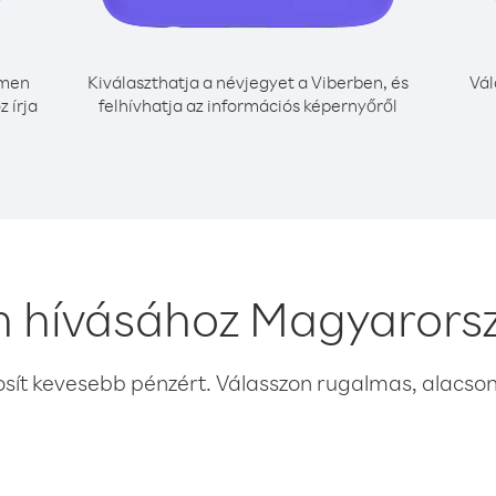
men
Kiválaszthatja a névjegyet a Viberben, és
Vál
 írja
felhívhatja az információs képernyőről
 hívásához Magyarors
osít kevesebb pénzért. Válasszon rugalmas, alacsony