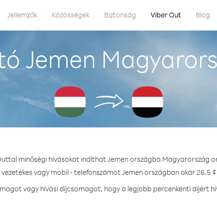
Jellemzők
Közösségek
Biztonság
Viber Out
Blog
tó Jemen Magyarors
Outtal minőségi hívásokat indíthat Jemen országba Magyarország o
- vezetékes vagy mobil - telefonszámot Jemen országban akár 26.5 ¢ 
agot vagy hívási díjcsomagot, hogy a legjobb percenkénti díjért 