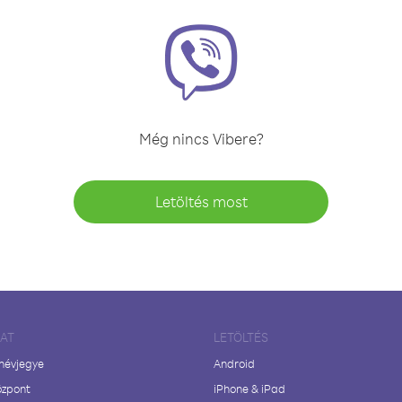
Még nincs Vibere?
Letöltés most
LAT
LETÖLTÉS
 névjegye
Android
özpont
iPhone & iPad