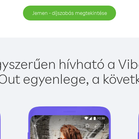
Jemen - díjszabás megtekintése
yszerűen hívható a Vibe
Out egyenlege, a követk