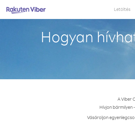
Letöltés
Hogyan hívha
A Viber 
Hívjon bármilyen 
Vásároljon egyenlegcsom