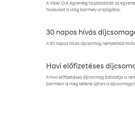
A Viber Out egyenleg hozzáadódik az egyenleg
hívásokat a világ bármely országába.
30 napos hívás díjcsomag
A 30 napos hívás díjcsomag nemzetközi híváso
Havi előfizetéses díjcso
A havi előfizetéses díjcsomag biztosítja a n
bármikor is meg kellene újítani a díjcsomagot