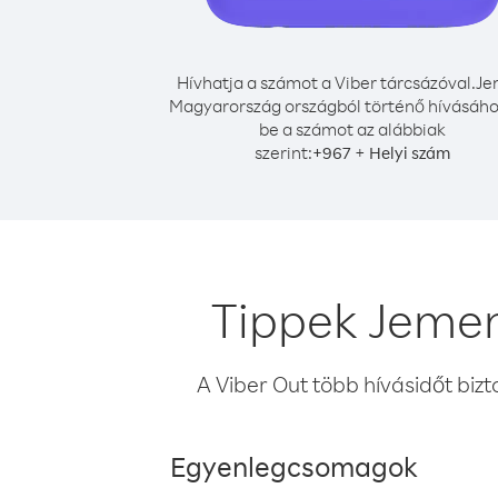
Hívhatja a számot a Viber tárcsázóval.
Je
Magyarország országból történő hívásához
be a számot az alábbiak
szerint:
+
+
967
Helyi szám
Tippek Jemen
A Viber Out több hívásidőt bizt
Egyenlegcsomagok