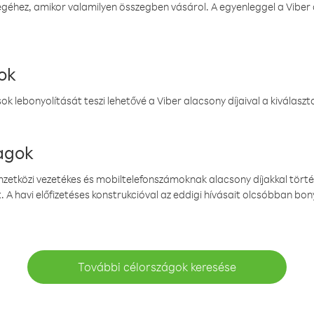
éhez, amikor valamilyen összegben vásárol. A egyenleggel a Viber a
ok
k lebonyolítását teszi lehetővé a Viber alacsony díjaival a kiválas
magok
emzetközi vezetékes és mobiltelefonszámoknak alacsony díjakkal törté
. A havi előfizetéses konstrukcióval az eddigi hívásait olcsóbban bony
További célországok keresése