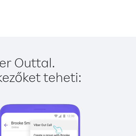
r Outtal.
ezőket teheti: