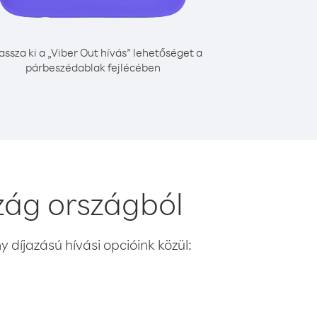
assza ki a „Viber Out hívás” lehetőséget a
párbeszédablak fejlécében
zág országból
 díjazású hívási opcióink közül: