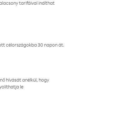
lacsony tarifáival indíthat
ztott célországokba 30 napon át.
nő hívását anélkül, hogy
olíthatja le