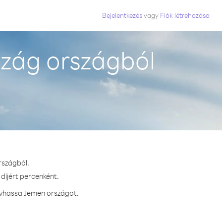
Bejelentkezés
vagy
Fiók létrehozása
zág országból
rszágból.
díjért percenként.
hívhassa Jemen országot.