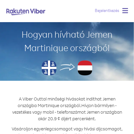
Bejelentkezés
Togg
navig
Hogyan hívható Jemen
Martinique országból
A Viber Outtal minőségi hívásokat indíthat Jemen
országba Martinique országból.
Hívjon bármilyen -
vezetékes vagy mobil - telefonszámot Jemen országban
akár 20.9 ¢ díjért percenként.
Vásároljon egyenlegcsomagot vagy hívási díjcsomagot,