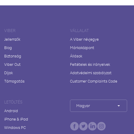
VIBER
VÁLLALAT
Jellemzők
A Viber névjegye
Blog
Márkaközpont
Biztonság
Állások
Viber Out
Feltételek és irányelvek
Díjak
Adatvédelmi szabályzat
Támogatás
Customer Complaints Code
LETÖLTÉS
Magyar
Android
iPhone & iPad
Windows PC