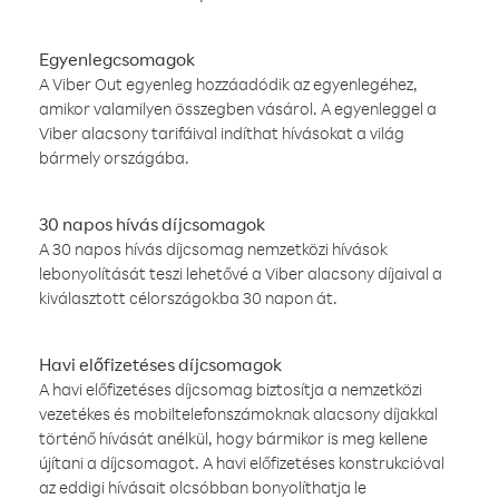
Egyenlegcsomagok
A Viber Out egyenleg hozzáadódik az egyenlegéhez,
amikor valamilyen összegben vásárol. A egyenleggel a
Viber alacsony tarifáival indíthat hívásokat a világ
bármely országába.
30 napos hívás díjcsomagok
A 30 napos hívás díjcsomag nemzetközi hívások
lebonyolítását teszi lehetővé a Viber alacsony díjaival a
kiválasztott célországokba 30 napon át.
Havi előfizetéses díjcsomagok
A havi előfizetéses díjcsomag biztosítja a nemzetközi
vezetékes és mobiltelefonszámoknak alacsony díjakkal
történő hívását anélkül, hogy bármikor is meg kellene
újítani a díjcsomagot. A havi előfizetéses konstrukcióval
az eddigi hívásait olcsóbban bonyolíthatja le