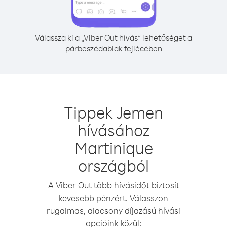
Válassza ki a „Viber Out hívás” lehetőséget a
párbeszédablak fejlécében
Tippek Jemen
hívásához
Martinique
országból
A Viber Out több hívásidőt biztosít
kevesebb pénzért. Válasszon
rugalmas, alacsony díjazású hívási
opcióink közül: