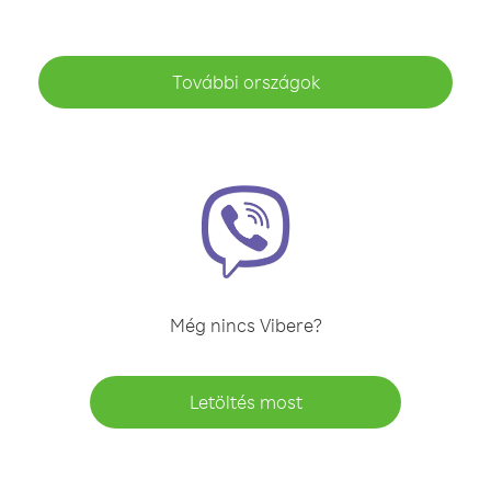
További országok
Még nincs Vibere?
Letöltés most