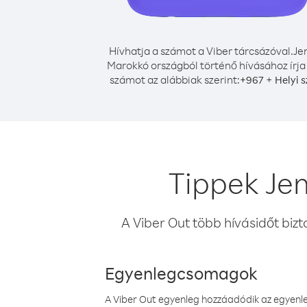
Hívhatja a számot a Viber tárcsázóval.
Je
Marokkó országból történő hívásához írja
számot az alábbiak szerint:
+
+
967
Helyi 
Tippek Je
A Viber Out több hívásidőt bizt
Egyenlegcsomagok
A Viber Out egyenleg hozzáadódik az egyenleg