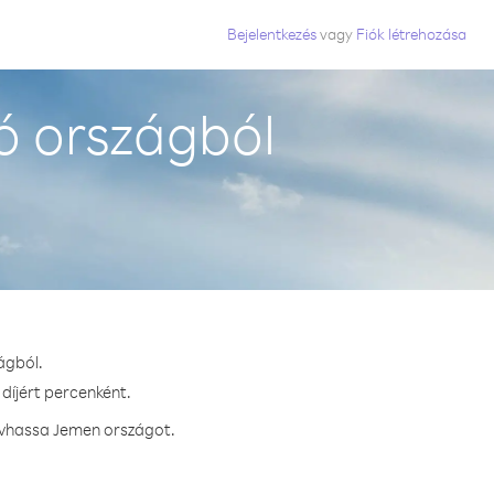
Bejelentkezés
vagy
Fiók létrehozása
ó országból
ágból.
díjért percenként.
hívhassa Jemen országot.