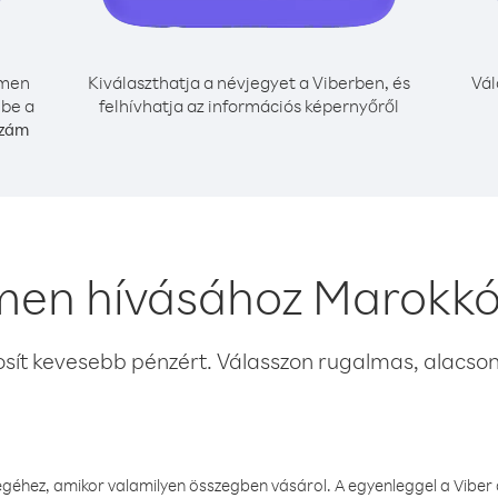
men
Kiválaszthatja a névjegyet a Viberben, és
Vál
 be a
felhívhatja az információs képernyőről
szám
men hívásához Marokkó
osít kevesebb pénzért. Válasszon rugalmas, alacsony
éhez, amikor valamilyen összegben vásárol. A egyenleggel a Viber a