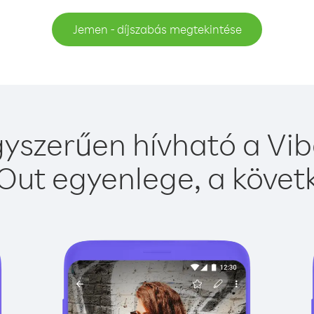
Jemen - díjszabás megtekintése
yszerűen hívható a Vibe
Out egyenlege, a követk