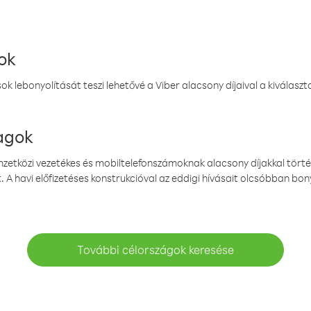
ok
k lebonyolítását teszi lehetővé a Viber alacsony díjaival a kiválas
magok
emzetközi vezetékes és mobiltelefonszámoknak alacsony díjakkal törté
. A havi előfizetéses konstrukcióval az eddigi hívásait olcsóbban bony
További célországok keresése