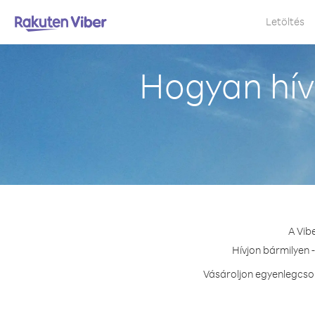
Letöltés
Hogyan hív
A Vib
Hívjon bármilyen 
Vásároljon egyenlegcsom