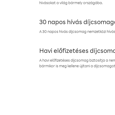
hívásokat a világ bármely országába.
30 napos hívás díjcsomag
A 30 napos hívás díjcsomag nemzetközi híváso
Havi előfizetéses díjcso
A havi előfizetéses díjcsomag biztosítja a n
bármikor is meg kellene újítani a díjcsomagot