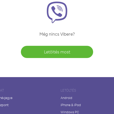
Még nincs Vibere?
Letöltés most
LAT
LETÖLTÉS
 névjegye
Android
özpont
iPhone & iPad
Windows PC