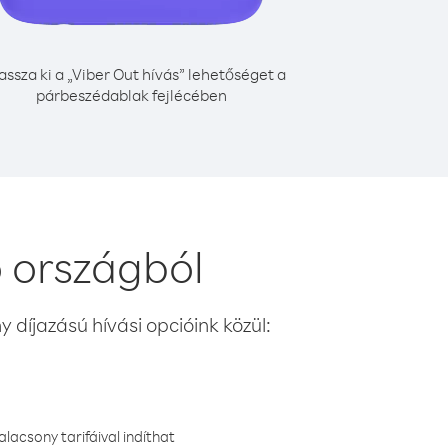
assza ki a „Viber Out hívás” lehetőséget a
párbeszédablak fejlécében
 országból
 díjazású hívási opcióink közül:
lacsony tarifáival indíthat