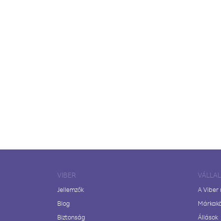
VIBER
VÁLLA
Jellemzők
A Viber
Blog
Márkak
Biztonság
Állások