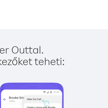
r Outtal.
ezőket teheti: