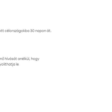
ztott célországokba 30 napon át.
nő hívását anélkül, hogy
olíthatja le