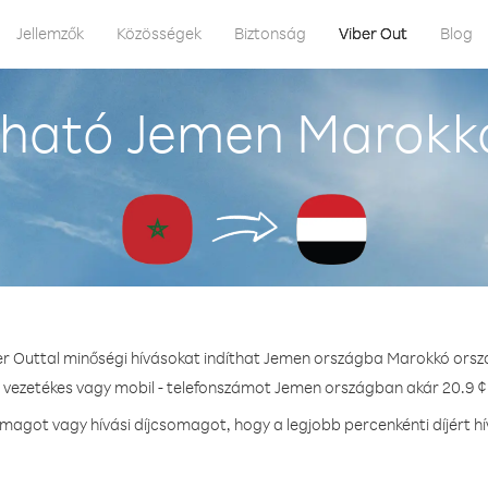
Jellemzők
Közösségek
Biztonság
Viber Out
Blog
ható Jemen Marokk
er Outtal minőségi hívásokat indíthat Jemen országba Marokkó orsz
- vezetékes vagy mobil - telefonszámot Jemen országban akár 20.9 ¢ 
agot vagy hívási díjcsomagot, hogy a legjobb percenkénti díjért 