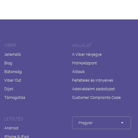
VIBER
VÁLLALAT
Jellemzők
A Viber névjegye
Blog
Márkaközpont
Biztonság
Állások
Viber Out
Feltételek és irányelvek
Díjak
Adatvédelmi szabályzat
Támogatás
Customer Complaints Code
LETÖLTÉS
Magyar
Android
iPhone & iPad