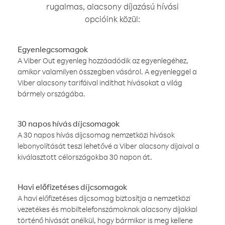
rugalmas, alacsony díjazású hívási
opcióink közül:
Egyenlegcsomagok
A Viber Out egyenleg hozzáadódik az egyenlegéhez,
amikor valamilyen összegben vásárol. A egyenleggel a
Viber alacsony tarifáival indíthat hívásokat a világ
bármely országába.
30 napos hívás díjcsomagok
A 30 napos hívás díjcsomag nemzetközi hívások
lebonyolítását teszi lehetővé a Viber alacsony díjaival a
kiválasztott célországokba 30 napon át.
Havi előfizetéses díjcsomagok
A havi előfizetéses díjcsomag biztosítja a nemzetközi
vezetékes és mobiltelefonszámoknak alacsony díjakkal
történő hívását anélkül, hogy bármikor is meg kellene