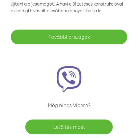
újítani a díjcsomagot. A havi előfizetéses konstrukcióval
az eddigi hívásait olcsóbban bonyolíthatja le
További országok
Még nincs Vibere?
Letöltés most