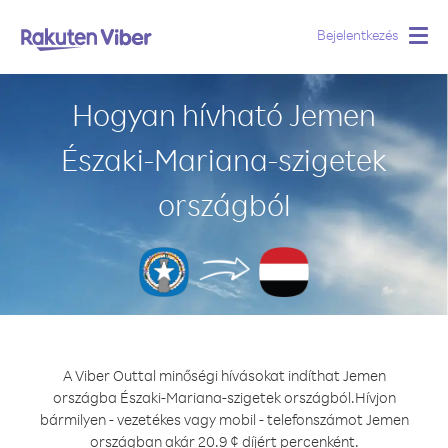
Bejelentkezés
Togg
navig
Hogyan hívható Jemen
Északi-Mariana-szigetek
országból
A Viber Outtal minőségi hívásokat indíthat Jemen
országba Északi-Mariana-szigetek országból.
Hívjon
bármilyen - vezetékes vagy mobil - telefonszámot Jemen
országban akár 20.9 ¢ díjért percenként.