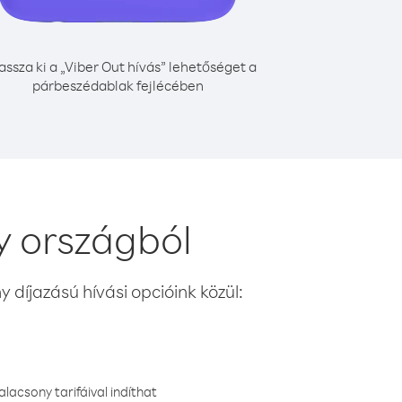
assza ki a „Viber Out hívás” lehetőséget a
párbeszédablak fejlécében
y országból
 díjazású hívási opcióink közül:
lacsony tarifáival indíthat