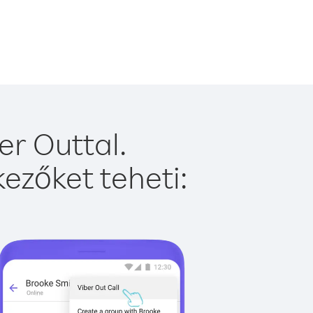
r Outtal.
ezőket teheti: