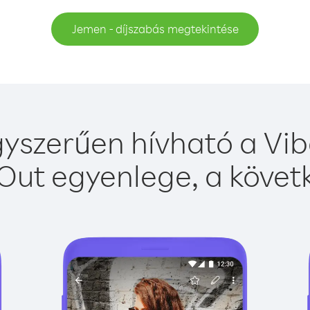
Jemen - díjszabás megtekintése
yszerűen hívható a Vibe
Out egyenlege, a követk