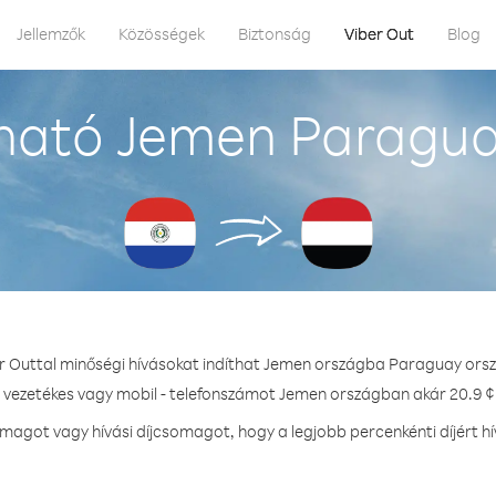
Jellemzők
Közösségek
Biztonság
Viber Out
Blog
ható Jemen Paragua
r Outtal minőségi hívásokat indíthat Jemen országba Paraguay ors
- vezetékes vagy mobil - telefonszámot Jemen országban akár 20.9 ¢ 
agot vagy hívási díjcsomagot, hogy a legjobb percenkénti díjért 