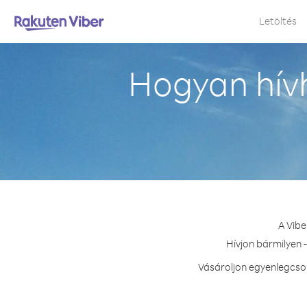
Letöltés
Hogyan hív
A Vibe
Hívjon bármilyen 
Vásároljon egyenlegcsom