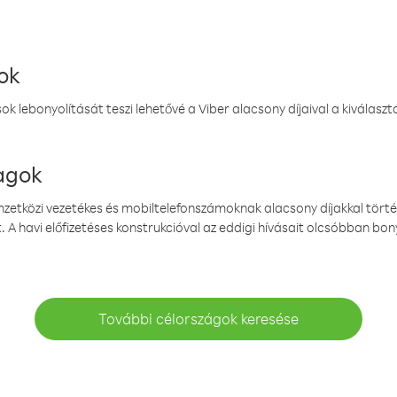
ok
k lebonyolítását teszi lehetővé a Viber alacsony díjaival a kiválas
magok
emzetközi vezetékes és mobiltelefonszámoknak alacsony díjakkal törté
. A havi előfizetéses konstrukcióval az eddigi hívásait olcsóbban bony
További célországok keresése