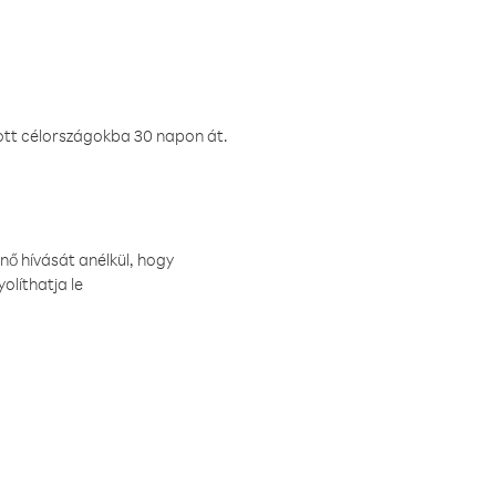
ztott célországokba 30 napon át.
nő hívását anélkül, hogy
olíthatja le