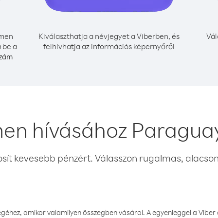
men
Kiválaszthatja a névjegyet a Viberben, és
Vál
 be a
felhívhatja az információs képernyőről
szám
en hívásához Paragua
osít kevesebb pénzért. Válasszon rugalmas, alacsony
éhez, amikor valamilyen összegben vásárol. A egyenleggel a Viber a