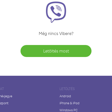
Még nincs Vibere?
Letöltés most
LAT
LETÖLTÉS
 névjegye
Android
özpont
iPhone & iPad
Windows PC