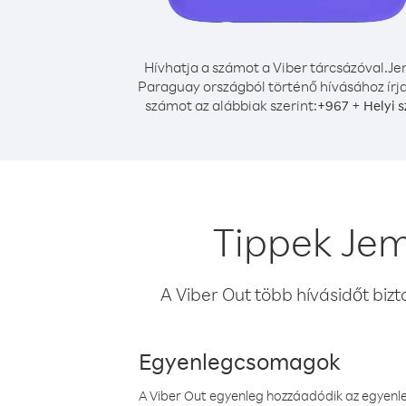
Hívhatja a számot a Viber tárcsázóval.
Je
Paraguay országból történő hívásához írja
számot az alábbiak szerint:
+
+
967
Helyi 
Tippek Jem
A Viber Out több hívásidőt bizt
Egyenlegcsomagok
A Viber Out egyenleg hozzáadódik az egyenleg