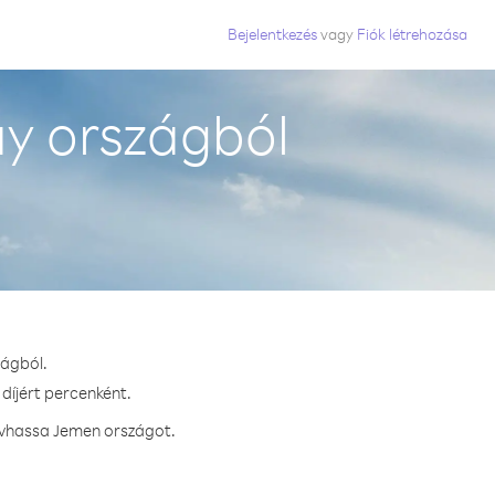
Bejelentkezés
vagy
Fiók létrehozása
y országból
zágból.
díjért percenként.
hívhassa Jemen országot.