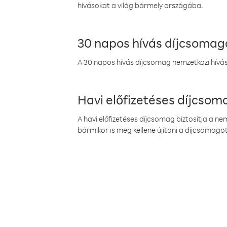
hívásokat a világ bármely országába.
30 napos hívás díjcsomag
A 30 napos hívás díjcsomag nemzetközi híváso
Havi előfizetéses díjcso
A havi előfizetéses díjcsomag biztosítja a n
bármikor is meg kellene újítani a díjcsomagot