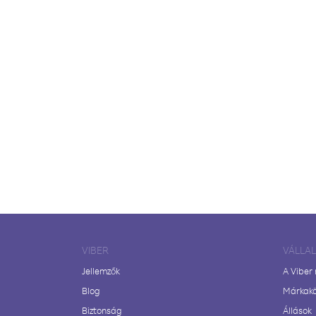
VIBER
VÁLLA
Jellemzők
A Viber
Blog
Márkak
Biztonság
Állások