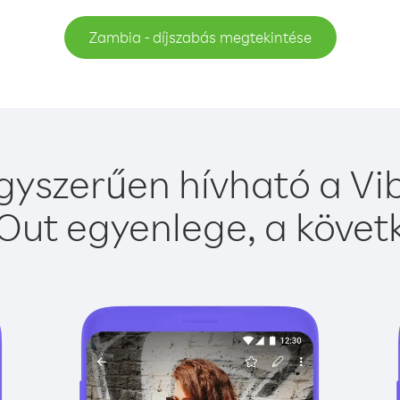
Zambia - díjszabás megtekintése
yszerűen hívható a Vib
Out egyenlege, a követk