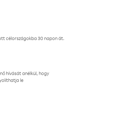
ztott célországokba 30 napon át.
nő hívását anélkül, hogy
olíthatja le