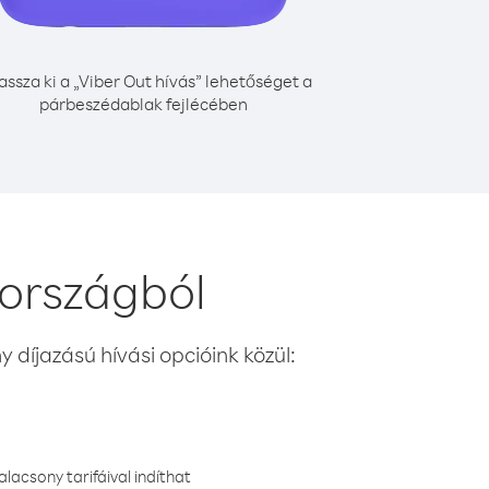
assza ki a „Viber Out hívás” lehetőséget a
párbeszédablak fejlécében
országból
 díjazású hívási opcióink közül:
lacsony tarifáival indíthat