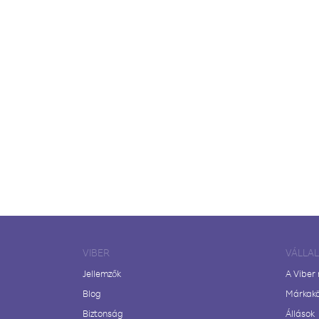
VIBER
VÁLLA
Jellemzők
A Viber
Blog
Márkak
Biztonság
Állások