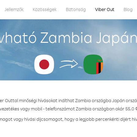
Jellemzők
Közösségek
Biztonság
Viber Out
Blog
vható Zambia Japán
ber Outtal minőségi hívásokat indíthat Zambia országba Japán orszá
 vezetékes vagy mobil - telefonszámot Zambia országban akár 55.0 ¢
agot vagy hívási díjcsomagot, hogy a legjobb percenkénti díjért h