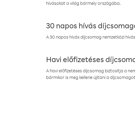
hívásokat a világ bármely országába.
30 napos hívás díjcsomag
A 30 napos hívás díjcsomag nemzetközi híváso
Havi előfizetéses díjcso
A havi előfizetéses díjcsomag biztosítja a n
bármikor is meg kellene újítani a díjcsomagot