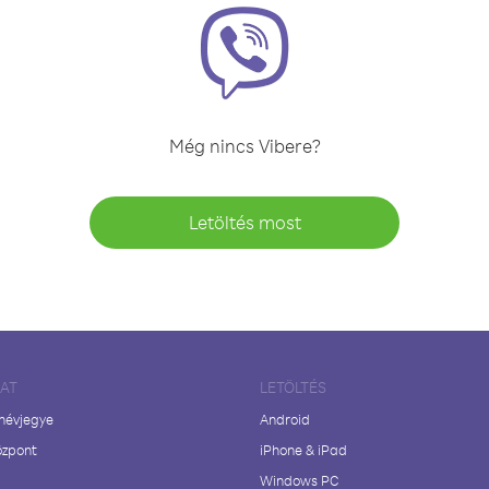
Még nincs Vibere?
Letöltés most
LAT
LETÖLTÉS
 névjegye
Android
özpont
iPhone & iPad
Windows PC