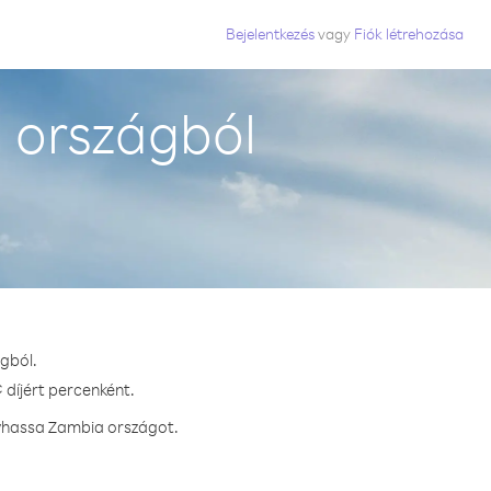
Bejelentkezés
vagy
Fiók létrehozása
 országból
gból.
 díjért percenként.
ívhassa Zambia országot.