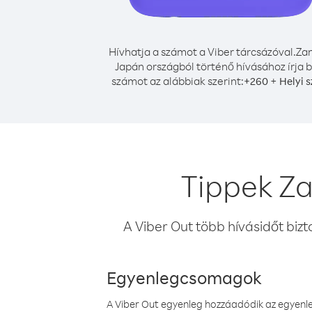
Hívhatja a számot a Viber tárcsázóval.
Za
Japán országból történő hívásához írja b
számot az alábbiak szerint:
+
+
260
Helyi 
Tippek Z
A Viber Out több hívásidőt bizt
Egyenlegcsomagok
A Viber Out egyenleg hozzáadódik az egyenleg