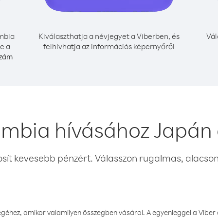
mbia
Kiválaszthatja a névjegyet a Viberben, és
Vál
e a
felhívhatja az információs képernyőről
szám
ambia hívásához Japán 
osít kevesebb pénzért. Válasszon rugalmas, alacsony
éhez, amikor valamilyen összegben vásárol. A egyenleggel a Viber a