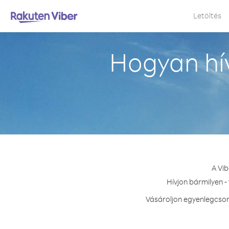
Letöltés
Hogyan hí
A Vi
Hívjon bármilyen -
Vásároljon egyenlegcsom