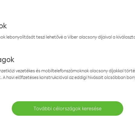
ok
k lebonyolítását teszi lehetővé a Viber alacsony díjaival a kiválas
magok
emzetközi vezetékes és mobiltelefonszámoknak alacsony díjakkal törté
. A havi előfizetéses konstrukcióval az eddigi hívásait olcsóbban bony
További célországok keresése