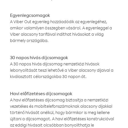
Egyenlegcsomagok
A Viber Out egyenleg hozzáadódik az egyenlegéhez,
amikor valamilyen összegben vásárol. A egyenleggel a
Viber alacsony tarifáival indíthat hívásokat a világ
bármely országába.
30 napos hívás díjcsomagok
A 30 napos hívás díjcsomag nemzetközi hívások
lebonyolítását teszi lehetővé a Viber alacsony díjaival a
kiválasztott célországokba 30 napon át.
Havi előfizetéses díjcsomagok
A havi előfizetéses díjcsomag biztosítja a nemzetközi
vezetékes és mobiltelefonszámoknak alacsony díjakkal
történő hívását anélkül, hogy bármikor is meg kellene
újítani a díjcsomagot. A havi előfizetéses konstrukcióval
az eddigi hívásait olcsóbban bonyolíthatja le