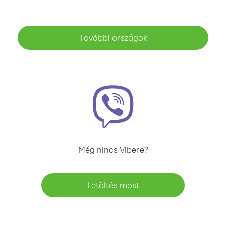
További országok
Még nincs Vibere?
Letöltés most