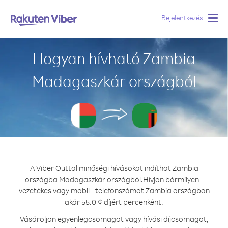
Bejelentkezés
Togg
navig
Hogyan hívható Zambia
Madagaszkár országból
A Viber Outtal minőségi hívásokat indíthat Zambia
országba Madagaszkár országból.
Hívjon bármilyen -
vezetékes vagy mobil - telefonszámot Zambia országban
akár 55.0 ¢ díjért percenként.
Vásároljon egyenlegcsomagot vagy hívási díjcsomagot,