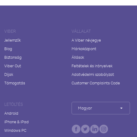
VIBER
VÁLLALAT
Jellemzők
A Viber névjegye
Blog
Márkaközpont
Biztonság
Állások
Viber Out
Feltételek és irányelvek
Díjak
Adatvédelmi szabályzat
Támogatás
Customer Complaints Code
LETÖLTÉS
Magyar
Android
iPhone & iPad
Windows PC