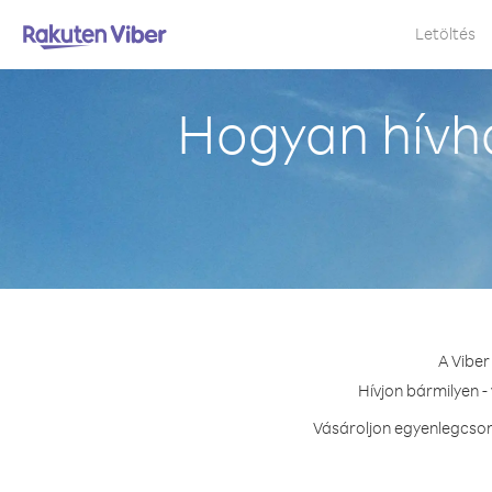
Letöltés
Hogyan hívh
A Viber
Hívjon bármilyen -
Vásároljon egyenlegcsom