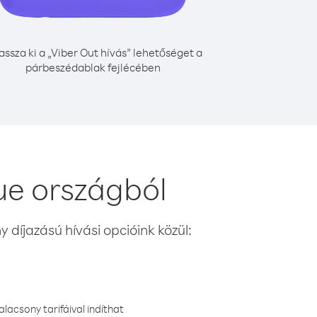
assza ki a „Viber Out hívás” lehetőséget a
párbeszédablak fejlécében
ue országból
 díjazású hívási opcióink közül:
lacsony tarifáival indíthat