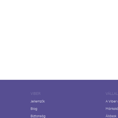
VIBER
VÁLLA
Jellemzők
A Viber
Blog
Márkak
Biztonság
Állások