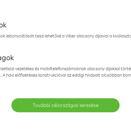
ok
k lebonyolítását teszi lehetővé a Viber alacsony díjaival a kiválas
magok
emzetközi vezetékes és mobiltelefonszámoknak alacsony díjakkal törté
. A havi előfizetéses konstrukcióval az eddigi hívásait olcsóbban bony
További célországok keresése