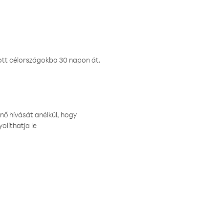
ztott célországokba 30 napon át.
nő hívását anélkül, hogy
olíthatja le