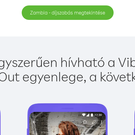
Zambia - díjszabás megtekintése
yszerűen hívható a Vib
Out egyenlege, a követk