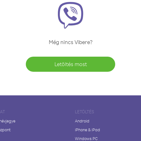
Még nincs Vibere?
Letöltés most
LAT
LETÖLTÉS
 névjegye
Android
özpont
iPhone & iPad
Windows PC