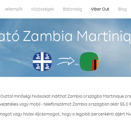
Jellemzők
Közösségek
Biztonság
Viber Out
Blog
ató Zambia Martiniq
 Outtal minőségi hívásokat indíthat Zambia országba Martinique or
 vezetékes vagy mobil - telefonszámot Zambia országban akár 55.0 ¢
agot vagy hívási díjcsomagot, hogy a legjobb percenkénti díjért h