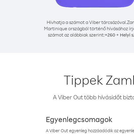
Hívhatja a számot a Viber tárcsázóval.
Za
Martinique országból történő hívásához írj
számot az alábbiak szerint:
+
+
260
Helyi 
Tippek Zamb
A Viber Out több hívásidőt bizt
Egyenlegcsomagok
A Viber Out egyenleg hozzáadódik az egyenleg