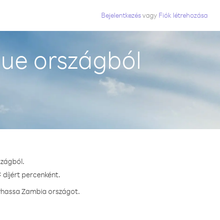
Bejelentkezés
vagy
Fiók létrehozása
ue országból
szágból.
 díjért percenként.
ívhassa Zambia országot.