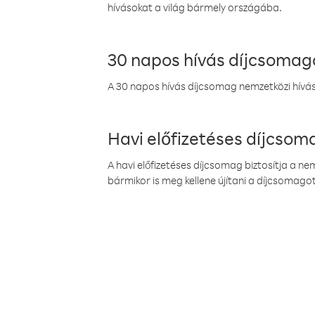
hívásokat a világ bármely országába.
30 napos hívás díjcsomag
A 30 napos hívás díjcsomag nemzetközi híváso
Havi előfizetéses díjcso
A havi előfizetéses díjcsomag biztosítja a n
bármikor is meg kellene újítani a díjcsomagot