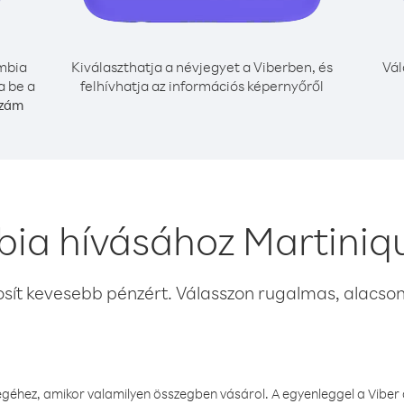
mbia
Kiválaszthatja a névjegyet a Viberben, és
Vál
a be a
felhívhatja az információs képernyőről
szám
ia hívásához Martiniq
osít kevesebb pénzért. Válasszon rugalmas, alacsony
éhez, amikor valamilyen összegben vásárol. A egyenleggel a Viber a