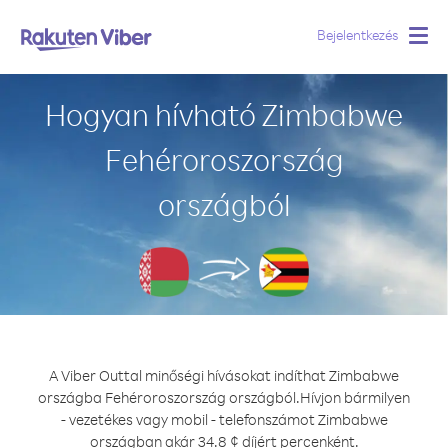
Bejelentkezés
Togg
navig
Hogyan hívható Zimbabwe
Fehéroroszország
országból
A Viber Outtal minőségi hívásokat indíthat Zimbabwe
országba Fehéroroszország országból.
Hívjon bármilyen
- vezetékes vagy mobil - telefonszámot Zimbabwe
országban akár 34.8 ¢ díjért percenként.