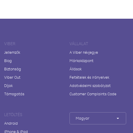
VIBER
VÁLLALAT
Jellemzők
A Viber névjegye
Blog
Márkaközpont
Biztonság
Állások
Viber Out
Feltételek és irányelvek
Díjak
Adatvédelmi szabályzat
Támogatás
Customer Complaints Code
LETÖLTÉS
Magyar
Android
iPhone & iPad