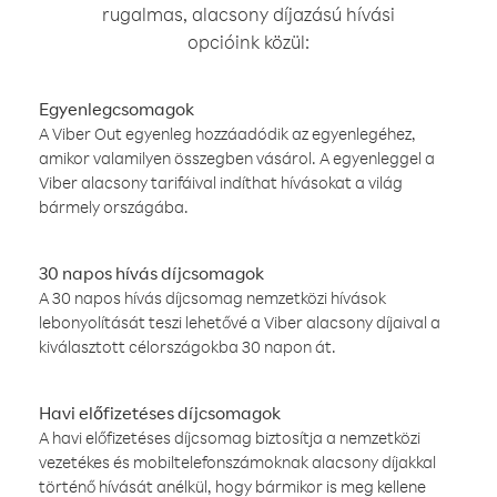
rugalmas, alacsony díjazású hívási
opcióink közül:
Egyenlegcsomagok
A Viber Out egyenleg hozzáadódik az egyenlegéhez,
amikor valamilyen összegben vásárol. A egyenleggel a
Viber alacsony tarifáival indíthat hívásokat a világ
bármely országába.
30 napos hívás díjcsomagok
A 30 napos hívás díjcsomag nemzetközi hívások
lebonyolítását teszi lehetővé a Viber alacsony díjaival a
kiválasztott célországokba 30 napon át.
Havi előfizetéses díjcsomagok
A havi előfizetéses díjcsomag biztosítja a nemzetközi
vezetékes és mobiltelefonszámoknak alacsony díjakkal
történő hívását anélkül, hogy bármikor is meg kellene