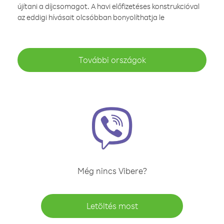
újítani a díjcsomagot. A havi előfizetéses konstrukcióval
az eddigi hívásait olcsóbban bonyolíthatja le
További országok
Még nincs Vibere?
Letöltés most