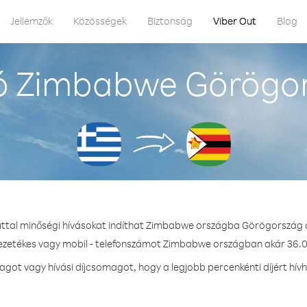
Jellemzők
Közösségek
Biztonság
Viber Out
Blog
ó Zimbabwe Görögor
uttal minőségi hívásokat indíthat Zimbabwe országba Görögország 
vezetékes vagy mobil - telefonszámot Zimbabwe országban akár 36.0 
got vagy hívási díjcsomagot, hogy a legjobb percenkénti díjért hí