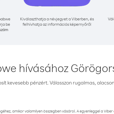
babwe
Kiválaszthatja a névjegyet a Viberben, és
Vál
rja be
felhívhatja az információs képernyőről
 szám
we hívásához Görögor
osít kevesebb pénzért. Válasszon rugalmas, alacsony
éhez, amikor valamilyen összegben vásárol. A egyenleggel a Viber a