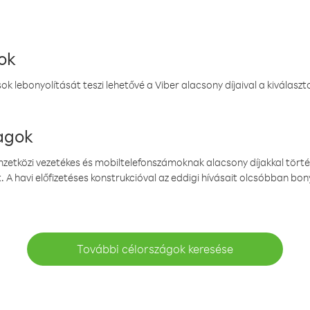
ok
k lebonyolítását teszi lehetővé a Viber alacsony díjaival a kiválas
magok
emzetközi vezetékes és mobiltelefonszámoknak alacsony díjakkal törté
. A havi előfizetéses konstrukcióval az eddigi hívásait olcsóbban bony
További célországok keresése