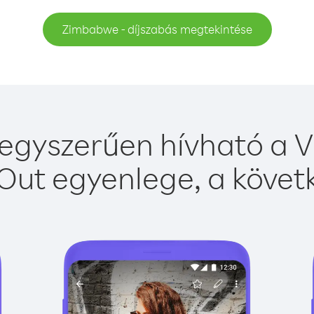
Zimbabwe - díjszabás megtekintése
gyszerűen hívható a Vi
Out egyenlege, a követk