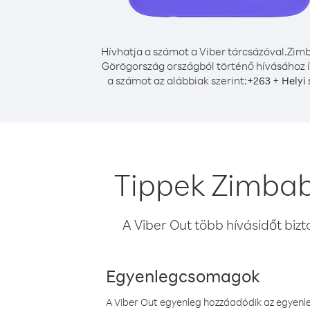
Hívhatja a számot a Viber tárcsázóval.
Zim
Görögország országból történő hívásához í
a számot az alábbiak szerint:
+
+
263
Helyi
Tippek Zimbab
A Viber Out több hívásidőt bizt
Egyenlegcsomagok
A Viber Out egyenleg hozzáadódik az egyenleg