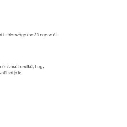
ztott célországokba 30 napon át.
nő hívását anélkül, hogy
olíthatja le