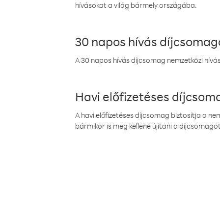
hívásokat a világ bármely országába.
30 napos hívás díjcsomag
A 30 napos hívás díjcsomag nemzetközi híváso
Havi előfizetéses díjcso
A havi előfizetéses díjcsomag biztosítja a n
bármikor is meg kellene újítani a díjcsomagot