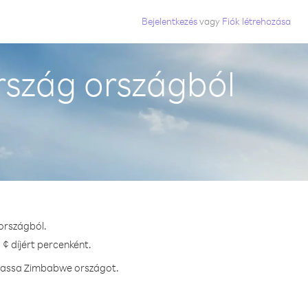
Bejelentkezés
vagy
Fiók létrehozása
szág országból
országból.
¢ díjért percenként.
vhassa Zimbabwe országot.