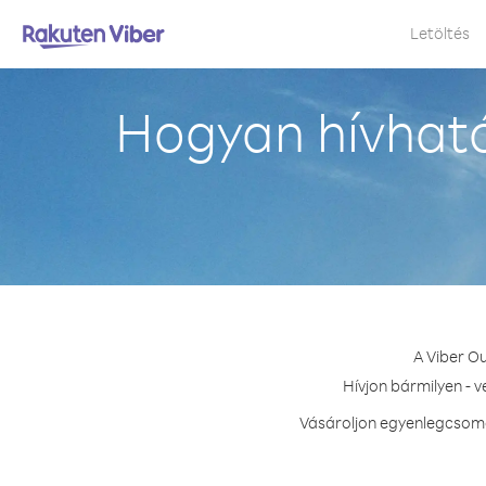
Letöltés
Hogyan hívhat
A Viber O
Hívjon bármilyen - 
Vásároljon egyenlegcsoma