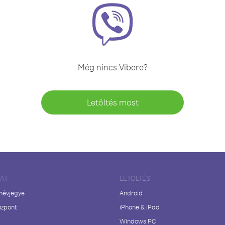
Még nincs Vibere?
Letöltés most
LAT
LETÖLTÉS
 névjegye
Android
özpont
iPhone & iPad
Windows PC