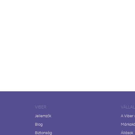
VIBER
VÁLLA
Jellemzők
A Viber
Blog
Márkak
Biztonság
Állások