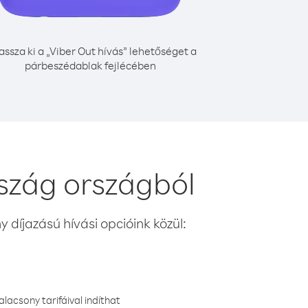
assza ki a „Viber Out hívás” lehetőséget a
párbeszédablak fejlécében
szág országból
 díjazású hívási opcióink közül:
lacsony tarifáival indíthat