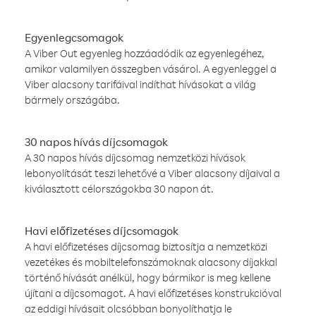
Egyenlegcsomagok
A Viber Out egyenleg hozzáadódik az egyenlegéhez,
amikor valamilyen összegben vásárol. A egyenleggel a
Viber alacsony tarifáival indíthat hívásokat a világ
bármely országába.
30 napos hívás díjcsomagok
A 30 napos hívás díjcsomag nemzetközi hívások
lebonyolítását teszi lehetővé a Viber alacsony díjaival a
kiválasztott célországokba 30 napon át.
Havi előfizetéses díjcsomagok
A havi előfizetéses díjcsomag biztosítja a nemzetközi
vezetékes és mobiltelefonszámoknak alacsony díjakkal
történő hívását anélkül, hogy bármikor is meg kellene
újítani a díjcsomagot. A havi előfizetéses konstrukcióval
az eddigi hívásait olcsóbban bonyolíthatja le