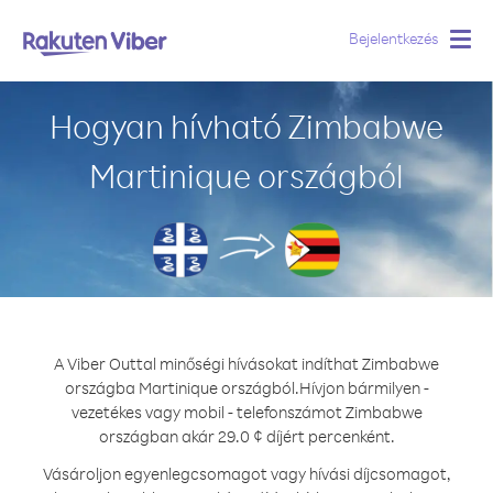
Bejelentkezés
Togg
navig
Hogyan hívható Zimbabwe
Martinique országból
A Viber Outtal minőségi hívásokat indíthat Zimbabwe
országba Martinique országból.
Hívjon bármilyen -
vezetékes vagy mobil - telefonszámot Zimbabwe
országban akár 29.0 ¢ díjért percenként.
Vásároljon egyenlegcsomagot vagy hívási díjcsomagot,