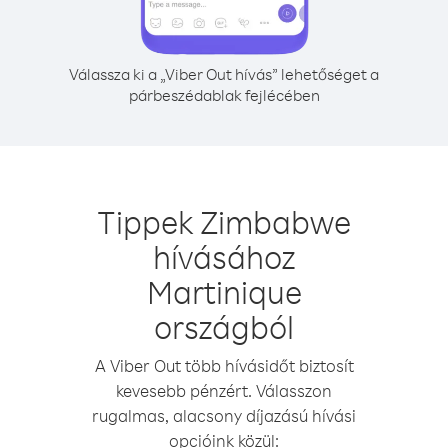
Válassza ki a „Viber Out hívás” lehetőséget a
párbeszédablak fejlécében
Tippek Zimbabwe
hívásához
Martinique
országból
A Viber Out több hívásidőt biztosít
kevesebb pénzért. Válasszon
rugalmas, alacsony díjazású hívási
opcióink közül: