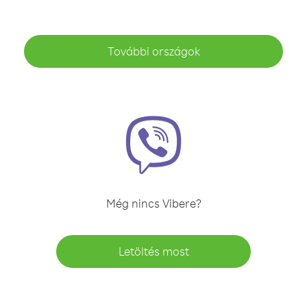
További országok
Még nincs Vibere?
Letöltés most