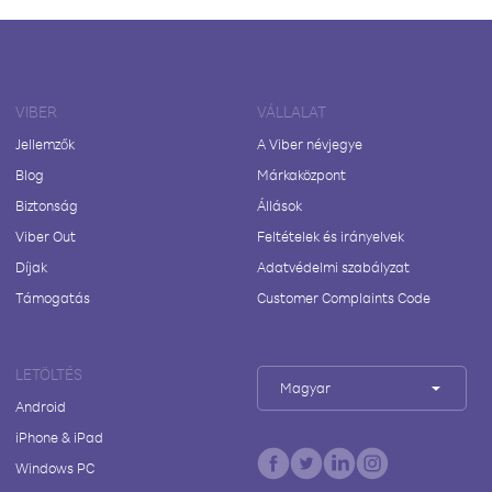
VIBER
VÁLLALAT
Jellemzők
A Viber névjegye
Blog
Márkaközpont
Biztonság
Állások
Viber Out
Feltételek és irányelvek
Díjak
Adatvédelmi szabályzat
Támogatás
Customer Complaints Code
LETÖLTÉS
Magyar
Android
iPhone & iPad
Windows PC