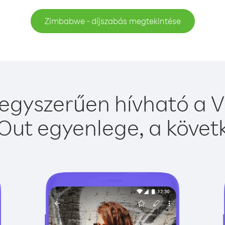
Zimbabwe - díjszabás megtekintése
gyszerűen hívható a Vi
Out egyenlege, a követk