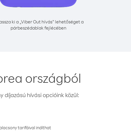
assza ki a „Viber Out hívás” lehetőséget a
párbeszédablak fejlécében
orea országból
 díjazású hívási opcióink közül:
lacsony tarifáival indíthat