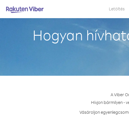
Letöltés
Hogyan hívhat
A Viber O
Hívjon bármilyen - 
Vásároljon egyenlegcsoma