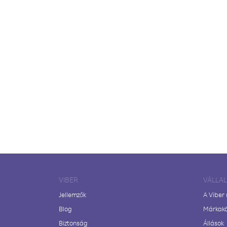
VIBER
VÁLLA
Jellemzők
A Viber
Blog
Márkak
Biztonság
Állások