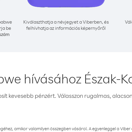
babwe
Kiválaszthatja a névjegyet a Viberben, és
Vál
rja be
felhívhatja az információs képernyőről
 szám
we hívásához Észak-K
osít kevesebb pénzért. Válasszon rugalmas, alacsony
éhez, amikor valamilyen összegben vásárol. A egyenleggel a Viber a