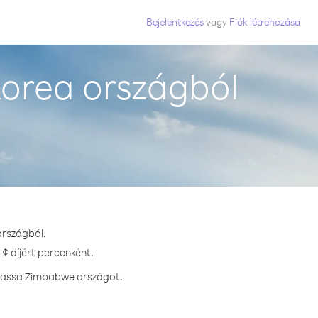
Bejelentkezés
vagy
Fiók létrehozása
orea országból
országból.
¢ díjért percenként.
vhassa Zimbabwe országot.