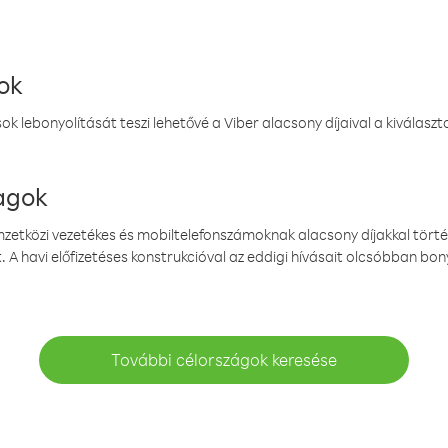
ok
k lebonyolítását teszi lehetővé a Viber alacsony díjaival a kiválas
magok
emzetközi vezetékes és mobiltelefonszámoknak alacsony díjakkal törté
. A havi előfizetéses konstrukcióval az eddigi hívásait olcsóbban bony
További célországok keresése