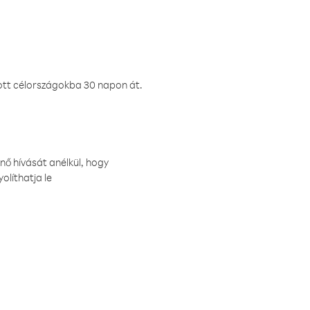
ztott célországokba 30 napon át.
nő hívását anélkül, hogy
olíthatja le