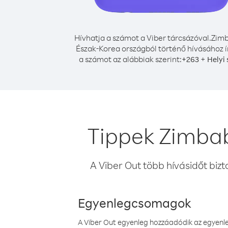
Hívhatja a számot a Viber tárcsázóval.
Zim
Észak-Korea országból történő hívásához í
a számot az alábbiak szerint:
+
+
263
Helyi
Tippek Zimbab
A Viber Out több hívásidőt bizt
Egyenlegcsomagok
A Viber Out egyenleg hozzáadódik az egyenleg