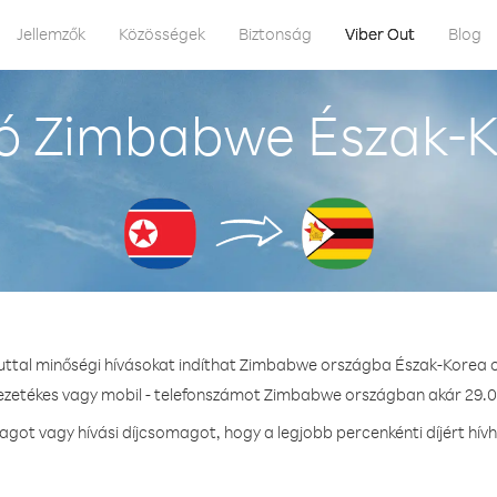
Jellemzők
Közösségek
Biztonság
Viber Out
Blog
ó Zimbabwe Észak-K
uttal minőségi hívásokat indíthat Zimbabwe országba Észak-Korea 
vezetékes vagy mobil - telefonszámot Zimbabwe országban akár 29.0 
got vagy hívási díjcsomagot, hogy a legjobb percenkénti díjért hí