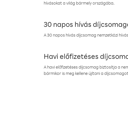
hívásokat a világ bármely országába.
30 napos hívás díjcsomag
A 30 napos hívás díjcsomag nemzetközi híváso
Havi előfizetéses díjcso
A havi előfizetéses díjcsomag biztosítja a n
bármikor is meg kellene újítani a díjcsomagot