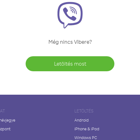
Még nincs Vibere?
Letöltés most
LAT
LETÖLTÉS
 névjegye
Android
özpont
iPhone & iPad
Windows PC