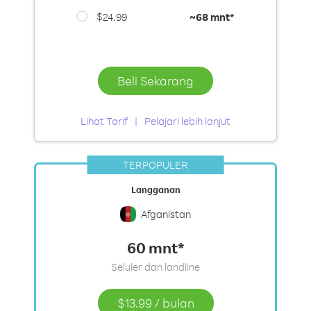
$24.99
~
68 mnt*
Beli Sekarang
Lihat Tarif
Pelajari lebih lanjut
TERPOPULER
Langganan
Afganistan
60 mnt*
Seluler dan landline
$13.99
/
bulan