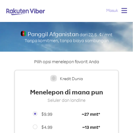
Terpopuler
Masuk
Togg
navig
Panggil Afganistan
dari
22.5
¢/ mnt
Tanpa komitmen, tanpa biaya sambungan
Pilih opsi menelepon favorit Anda
Kredit Dunia
Menelepon di mana pun
Seluler dan landline
$9.99
~
27 mnt*
$4.99
~
13 mnt*