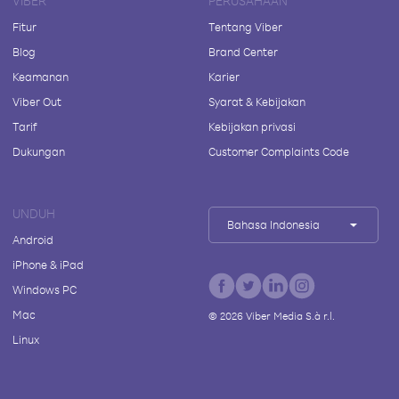
VIBER
PERUSAHAAN
Fitur
Tentang Viber
Blog
Brand Center
Keamanan
Karier
Viber Out
Syarat & Kebijakan
Tarif
Kebijakan privasi
Dukungan
Customer Complaints Code
UNDUH
Bahasa Indonesia
Android
iPhone & iPad
Windows PC
Mac
©
2026
Viber Media S.à r.l.
Linux